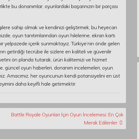
likte bu donanımlar, oyunlardaki başarınızın bir parçası
ilere sahip olmak ve kendinizi geliştirmek, bu heyecan
izde, oyun tanıtımlarından oyun hilelerine, ekran kartı
ir yelpazede içerik sunmaktayız. Türkiye’nin önde gelen
ın getirdiği tecrübe ile sizlere en kaliteli ve güvenilir
yetini ön planda tutarak, ürün kalitemizi ve hizmet
mizde, güncel oyun haberleri, donanım incelemeleri, oyun
rsiniz. Amacımız, her oyuncunun kendi potansiyelini en üst
mini daha keyifli hale getirmektir.
Battle Royale Oyunları İçin Oyun İncelemesi: En Çok
Merak Edilenler