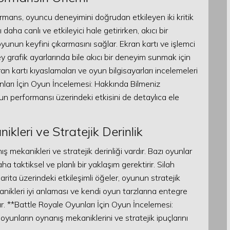
ormans, oyuncu deneyimini doğrudan etkileyen iki kritik
daha canlı ve etkileyici hale getirirken, akıcı bir
yunun keyfini çıkarmasını sağlar. Ekran kartı ve işlemci
 grafik ayarlarında bile akıcı bir deneyim sunmak için
n kartı kıyaslamaları ve oyun bilgisayarları incelemeleri
nları İçin Oyun İncelemesi: Hakkında Bilmeniz
 performansı üzerindeki etkisini de detaylıca ele
kleri ve Stratejik Derinlik
ekanikleri ve stratejik derinliği vardır. Bazı oyunlar
a taktiksel ve planlı bir yaklaşım gerektirir. Silah
 harita üzerindeki etkileşimli öğeler, oyunun stratejik
kanikleri iyi anlaması ve kendi oyun tarzlarına entegre
ır. **Battle Royale Oyunları İçin Oyun İncelemesi:
yunların oynanış mekaniklerini ve stratejik ipuçlarını