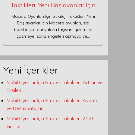
Taktikleri: Yeni Başlayanlar İçin
Macera Oyunları İçin Strateji Taktikleri: Yeni
Başlayanlar İçin Macera oyunları, sizi
bambaşka dünyalara taşıyan, gizemleri
çözmeye, zorlu engelleri aşmaya ve…
Yeni İçerikler
Mobil Oyunlar İçin Strateji Taktikleri: Artıları ve
Eksileri
Mobil Oyunlar İçin Strateji Taktikleri: Avantaj
ve Dezavantajlar
Mobil Oyunlar İçin Strateji Taktikleri: 2026
Güncel