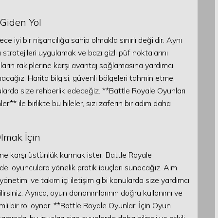
 Giden Yol
iyi bir nişancılığa sahip olmakla sınırlı değildir. Aynı
tratejileri uygulamak ve bazı gizli püf noktalarını
rın rakiplerine karşı avantaj sağlamasına yardımcı
unacağız. Harita bilgisi, güvenli bölgeleri tahmin etme,
arda size rehberlik edeceğiz. **Battle Royale Oyunları
* ile birlikte bu hileler, sizi zaferin bir adım daha
lmak İçin
ne karşı üstünlük kurmak ister. Battle Royale
de, oyunculara yönelik pratik ipuçları sunacağız. Aim
yönetimi ve takım içi iletişim gibi konularda size yardımcı
bilirsiniz. Ayrıca, oyun donanımlarının doğru kullanımı ve
i bir rol oynar. **Battle Royale Oyunları İçin Oyun