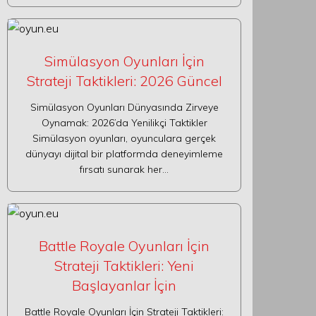
Simülasyon Oyunları İçin
Strateji Taktikleri: 2026 Güncel
Simülasyon Oyunları Dünyasında Zirveye
Oynamak: 2026’da Yenilikçi Taktikler
Simülasyon oyunları, oyunculara gerçek
dünyayı dijital bir platformda deneyimleme
fırsatı sunarak her…
Battle Royale Oyunları İçin
Strateji Taktikleri: Yeni
Başlayanlar İçin
Battle Royale Oyunları İçin Strateji Taktikleri: