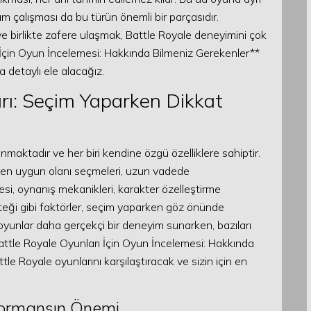
ım çalışması da bu türün önemli bir parçasıdır.
ve birlikte zafere ulaşmak, Battle Royale deneyimini çok
rı İçin Oyun İncelemesi: Hakkında Bilmeniz Gerekenler**
a detaylı ele alacağız.
arı: Seçim Yaparken Dikkat
maktadır ve her biri kendine özgü özelliklere sahiptir.
e en uygun olanı seçmeleri, uzun vadede
esi, oynanış mekanikleri, karakter özelleştirme
teği gibi faktörler, seçim yaparken göz önünde
oyunlar daha gerçekçi bir deneyim sunarken, bazıları
Battle Royale Oyunları İçin Oyun İncelemesi: Hakkında
e Royale oyunlarını karşılaştıracak ve sizin için en
rformansın Önemi