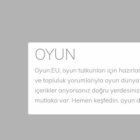
OYUN
Oyun.EU, oyun tutkunları için hazırlan
ve topluluk yorumlarıyla oyun dünyas
içerikler arıyorsanız doğru yerdesiniz
mutlaka var. Hemen keşfedin, oyun d