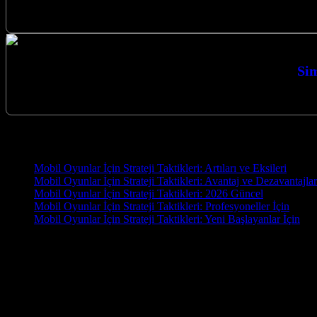
Yetişkinlere Yönelik Sansürsüz Oyunlar d
Sim
Simülasyon Oyunları Dünyasında Zirveye Oynamak: 202
Yeni İçerikler
Mobil Oyunlar İçin Strateji Taktikleri: Artıları ve Eksileri
Mobil Oyunlar İçin Strateji Taktikleri: Avantaj ve Dezavantajlar
Mobil Oyunlar İçin Strateji Taktikleri: 2026 Güncel
Mobil Oyunlar İçin Strateji Taktikleri: Profesyoneller İçin
Mobil Oyunlar İçin Strateji Taktikleri: Yeni Başlayanlar İçin
OYUN
Oyun.EU, oyun tutkunları için hazırlanmış kapsamlı bir blog sitesidir
ve mobil oyunlara dair güncel içerikler arıyorsanız doğru yerdesiniz!
yaratın!