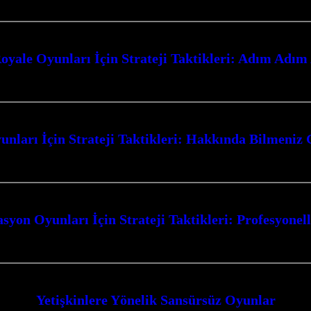
ji Taktikleri: Yeni Başlayanlar İçin, bu heyecan verici oyun türünde zirveye ula
Royale Oyunları İçin Strateji Taktikleri: Adım Adım
Taktikleri: Adım Adım Anlatım ile zaferin kapılarını aralayın. Bu rehber, haya
ları İçin Strateji Taktikleri: Hakkında Bilmeniz 
kkında Bilmeniz Gerekenler MOBA (Çok Oyunculu Çevrimiçi Savaş Arenası) oyunl
syon Oyunları İçin Strateji Taktikleri: Profesyonell
yoneller İçin Simülasyon oyunları, gerçek dünyanın karmaşıklığını dijital orta
Yetişkinlere Yönelik Sansürsüz Oyunlar