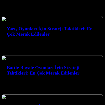
Hitman 3, Agent 47’nin son macerası olarak karşımıza çıkıyor ve
oyuncuları nefes kesen suikast görevleriyle dolu bir dünyaya
götürüyor. Gerilim…
Yarış Oyunları İçin Strateji Taktikleri: En
Çok Merak Edilenler
Yarış Oyunları İçin Strateji Taktikleri: En Çok Merak Edilenler
hakkında bilmeniz gereken her şeyi bu yazıda bulacaksınız. Hız
tutkunları için…
Battle Royale Oyunları İçin Strateji
Taktikleri: En Çok Merak Edilenler
Battle Royale Oyunları İçin Strateji Taktikleri: En Çok Merak
Edilenler konusunda derinlemesine bir yolculuğa çıkıyoruz. Bu
heyecan verici oyun türünde…