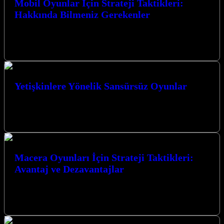
Mobil Oyunlar İçin Strateji Taktikleri:
Hakkında Bilmeniz Gerekenler
Mobil Oyunlar İçin Strateji Taktikleri: Hakkında Bilmeniz
Gerekenler, günümüzün dijital eğlence dünyasında giderek daha
fazla yer kaplayan mobil oyunlar için…
Yetişkinlere Yönelik Sansürsüz Oyunlar
Yetişkinlere Yönelik Sansürsüz Oyunlar dünyası, sınırları zorlayan
grafikler, karmaşık hikaye anlatımları ve özgür bir oyun deneyimi
sunuyor. Bu tür oyunlar,…
Macera Oyunları İçin Strateji Taktikleri:
Avantaj ve Dezavantajlar
Macera Oyunları İçin Strateji Taktikleri: Avantaj ve Dezavantajlar
Macera oyunları, oyuncuları fantastik dünyalara taşıyan,
bulmacalarla dolu ve sürükleyici hikayeler sunan…