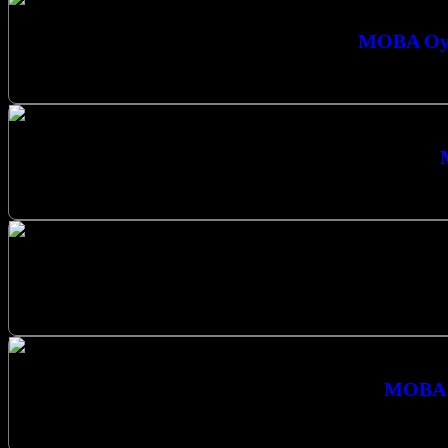
MOBA Oyun
MOBA Oyunları İçin Strateji Taktikleri: Ha
MOBA Oyunları İçin Strateji Taktikleri: 
Yetişkinlere Yönelik Sansürsüz Oyunlar d
MOBA Oy
MOBA oyunları, strateji ve takım çalışm