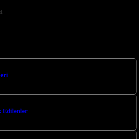
l
eri
amlı rehberde, 2025 yılında kendi…
k Edilenler
yoruz. Bu heyecan verici oyun türünde…