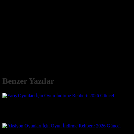
Oyun hileleri, bazı oyuncular tarafından oyun deneyimini kolaylaştırm
oyuncuların keyfini kaçırır. Birçok online oyun platformu ve oyun gelişt
hesapları kalıcı olarak kapatılabilir veya oyundan men edilebilir. Bu n
Oyunlarda hile kullanmak yerine, oyunun sunduğu mekanikleri öğrenmek,
web sitemiz, oyun içi stratejiler, taktikler ve en iyi oyun ayarları kon
arkadaşlarıyla etkili iletişim kurmak, oyunlardaki başarınızı önemli ölç
Rekabetçi FPS oyunlarında, adil oyun ilkelerine uymak ve diğer oyuncul
kullanmak, rakibe veya takım arkadaşlarına karşı küfür ve hakaret etm
Benzer Yazılar