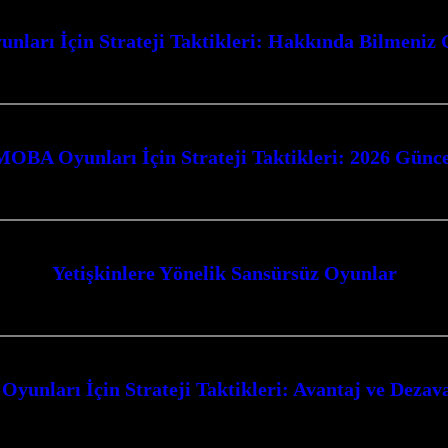
ları İçin Strateji Taktikleri: Hakkında Bilmeniz 
kkında Bilmeniz Gerekenler MOBA (Çok Oyunculu Çevrimiçi Savaş Arenası) oyunl
MOBA Oyunları İçin Strateji Taktikleri: 2026 Günce
2026 Güncel rehberimizle, rekabetçi arenada zirveye tırmanmaya hazır olun. St
Yetişkinlere Yönelik Sansürsüz Oyunlar
ünyası, sınırları zorlayan grafikler, karmaşık hikaye anlatımları ve özgür bi
unları İçin Strateji Taktikleri: Avantaj ve Dezav
asının zirveye ulaştığı, her hamlenin büyük önem taşıdığı rekabetçi arenalardı