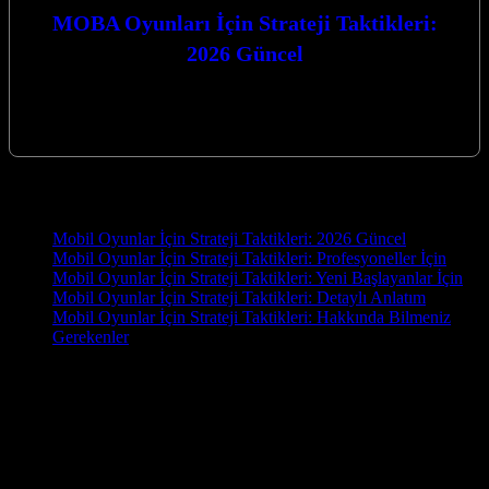
MOBA Oyunları İçin Strateji Taktikleri:
2026 Güncel
MOBA Oyunları İçin Strateji Taktikleri: 2026 Güncel rehberimizle,
rekabetçi arenada zirveye tırmanmaya hazır olun. Stratejinizi bir üst
seviyeye taşıyacak en…
Yeni İçerikler
Mobil Oyunlar İçin Strateji Taktikleri: 2026 Güncel
Mobil Oyunlar İçin Strateji Taktikleri: Profesyoneller İçin
Mobil Oyunlar İçin Strateji Taktikleri: Yeni Başlayanlar İçin
Mobil Oyunlar İçin Strateji Taktikleri: Detaylı Anlatım
Mobil Oyunlar İçin Strateji Taktikleri: Hakkında Bilmeniz
Gerekenler
OYUN
Oyun.EU, oyun tutkunları için hazırlanmış kapsamlı bir blog
sitesidir. En yeni oyun haberleri, detaylı incelemeler, rehberler ve
topluluk yorumlarıyla oyun dünyasını parmaklarınızın ucuna
getiriyoruz. PC, konsol ve mobil oyunlara dair güncel içerikler