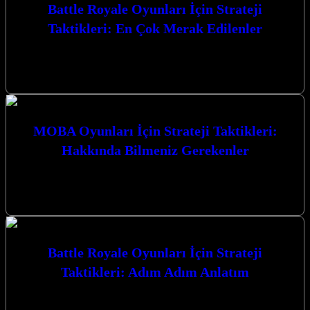
Battle Royale Oyunları İçin Strateji
Taktikleri: En Çok Merak Edilenler
Battle Royale Oyunları İçin Strateji Taktikleri: En Çok Merak
Edilenler konusunda derinlemesine bir yolculuğa çıkıyoruz. Bu
heyecan verici oyun türünde…
MOBA Oyunları İçin Strateji Taktikleri:
Hakkında Bilmeniz Gerekenler
MOBA Oyunları İçin Strateji Taktikleri: Hakkında Bilmeniz
Gerekenler MOBA (Çok Oyunculu Çevrimiçi Savaş Arenası)
oyunları, strateji, takım çalışması ve bireysel…
Battle Royale Oyunları İçin Strateji
Taktikleri: Adım Adım Anlatım
Battle Royale Oyunları İçin Strateji Taktikleri: Adım Adım Anlatım
ile zaferin kapılarını aralayın. Bu rehber, hayatta kalma