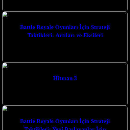
mücadelesinde size üstünlük…
Battle Royale Oyunları İçin Strateji
Taktikleri: Artıları ve Eksileri
Battle Royale Oyunları İçin Strateji Taktikleri: Artıları ve Eksileri,
rekabetçi oyun dünyasında zirveye ulaşmak isteyen her oyuncunun
mutlaka bilmesi gereken…
Hitman 3
Hitman 3, Agent 47’nin son macerası olarak karşımıza çıkıyor ve
oyuncuları nefes kesen suikast görevleriyle dolu bir dünyaya
götürüyor. Gerilim…
Battle Royale Oyunları İçin Strateji
Taktikleri: Yeni Başlayanlar İçin