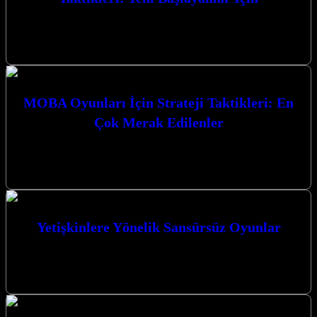
Battle Royale Oyunları İçin Strateji Taktikleri: Yeni Başlayanlar
İçin, bu heyecan verici oyun türünde zirveye ulaşmanız için size
rehberlik edecek.…
MOBA Oyunları İçin Strateji Taktikleri: En
Çok Merak Edilenler
MOBA oyunları için strateji taktikleri ve en çok merak edilenler,
rekabetçi arenada zirveye ulaşmanın anahtarlarını sunuyor. Bu
karmaşık dünyada ustalaşmak,…
Yetişkinlere Yönelik Sansürsüz Oyunlar
Yetişkinlere Yönelik Sansürsüz Oyunlar dünyası, sınırları zorlayan
grafikler, karmaşık hikaye anlatımları ve özgür bir oyun deneyimi
sunuyor. Bu tür oyunlar,…