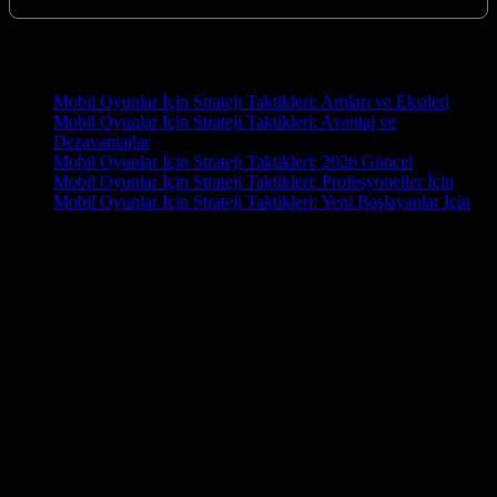
Yeni İçerikler
Mobil Oyunlar İçin Strateji Taktikleri: Artıları ve Eksileri
Mobil Oyunlar İçin Strateji Taktikleri: Avantaj ve
Dezavantajlar
Mobil Oyunlar İçin Strateji Taktikleri: 2026 Güncel
Mobil Oyunlar İçin Strateji Taktikleri: Profesyoneller İçin
Mobil Oyunlar İçin Strateji Taktikleri: Yeni Başlayanlar İçin
OYUN
Oyun.EU, oyun tutkunları için hazırlanmış kapsamlı bir blog
sitesidir. En yeni oyun haberleri, detaylı incelemeler, rehberler ve
topluluk yorumlarıyla oyun dünyasını parmaklarınızın ucuna
getiriyoruz. PC, konsol ve mobil oyunlara dair güncel içerikler
arıyorsanız doğru yerdesiniz! İster bir e-spor tutkunu olun, ister
gündelik bir oyuncu, Oyun.EU’da size göre bir şey mutlaka var.
Hemen keşfedin, oyun dünyasında fark yaratın!
Bu geliştirmeler, oyunun zorluğunu artırırken, aynı zamanda daha
tatmin edici bir oyun deneyimi sunuyor. Yılların verdiği
deneyimimiz, müşteri memnuniyetine verdiğimiz önem ve