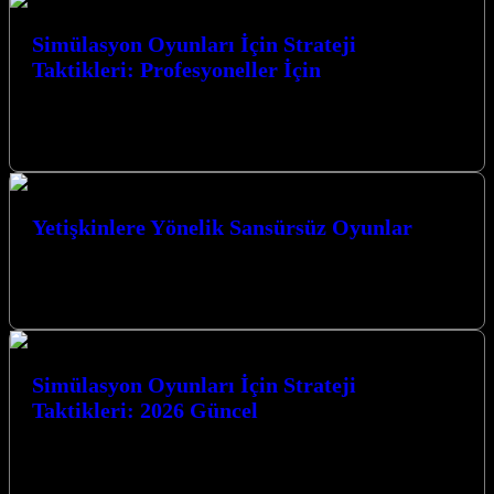
Simülasyon Oyunları İçin Strateji
Taktikleri: Profesyoneller İçin
Simülasyon Oyunları İçin Strateji Taktikleri: Profesyoneller İçin
Simülasyon oyunları, gerçek dünyanın karmaşıklığını dijital ortama
taşıyarak oyunculara benzersiz bir deneyim sunar.…
Yetişkinlere Yönelik Sansürsüz Oyunlar
Yetişkinlere Yönelik Sansürsüz Oyunlar dünyası, sınırları zorlayan
grafikler, karmaşık hikaye anlatımları ve özgür bir oyun deneyimi
sunuyor. Bu tür oyunlar,…
Simülasyon Oyunları İçin Strateji
Taktikleri: 2026 Güncel
Simülasyon Oyunları Dünyasında Zirveye Oynamak: 2026’da
Yenilikçi Taktikler Simülasyon oyunları, oyunculara gerçek dünyayı
dijital bir platformda deneyimleme fırsatı sunarak her…