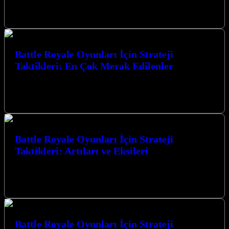
oyuncuları nefes kesen suikast görevleriyle dolu bir dünyaya
götürüyor. Gerilim…
Battle Royale Oyunları İçin Strateji
Taktikleri: En Çok Merak Edilenler
Battle Royale Oyunları İçin Strateji Taktikleri: En Çok Merak
Edilenler konusunda derinlemesine bir yolculuğa çıkıyoruz. Bu
heyecan verici oyun türünde…
Battle Royale Oyunları İçin Strateji
Taktikleri: Artıları ve Eksileri
Battle Royale Oyunları İçin Strateji Taktikleri: Artıları ve Eksileri,
rekabetçi oyun dünyasında zirveye ulaşmak isteyen her oyuncunun
mutlaka bilmesi gereken…
Battle Royale Oyunları İçin Strateji