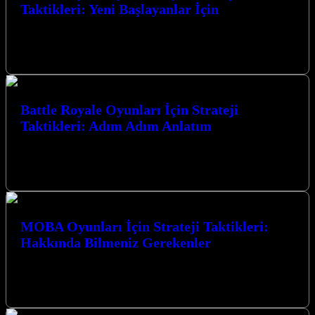
Taktikleri: Yeni Başlayanlar İçin
Battle Royale Oyunları İçin Strateji Taktikleri: Yeni Başlayanlar
İçin, bu heyecan verici oyun türünde zirveye ulaşmanız için size
rehberlik edecek.…
Battle Royale Oyunları İçin Strateji
Taktikleri: Adım Adım Anlatım
Battle Royale Oyunları İçin Strateji Taktikleri: Adım Adım Anlatım
ile zaferin kapılarını aralayın. Bu rehber, hayatta kalma
mücadelesinde size üstünlük…
MOBA Oyunları İçin Strateji Taktikleri:
Hakkında Bilmeniz Gerekenler
MOBA Oyunları İçin Strateji Taktikleri: Hakkında Bilmeniz
Gerekenler MOBA (Çok Oyunculu Çevrimiçi Savaş Arenası)
oyunları, strateji, takım çalışması ve bireysel…