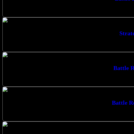
Battle Royale Oyunları İçin Strateji Tak
Strat
Strateji oyunları, zeka ve planlama becer
Battle 
Battle Royale Oyunları İçin Strateji 
Battle R
Battle Royale Oyunları İçin Strate