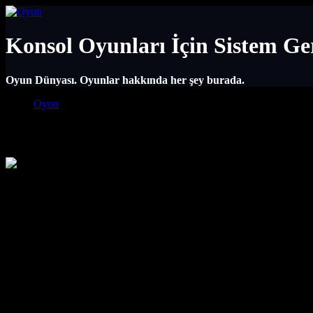
Konsol Oyunları İçin Sistem Ge
Oyun Dünyası. Oyunlar hakkında her şey burada.
Main Navigation
Oyun
Konsol Oyunları İçin Sistem Gereksinimler
Oyun Dünyasında Yeni Bir Dönem: Konsol O
Oyun dünyası, teknolojinin hızla ilerlemesiyle birlikte sürekli bir evrim
haline geldi. Ancak bu gelişmiş deneyimin arkasında yatan önemli bir f
dezavantajlar barındırıyor. Bu yazımızda, konsol oyunları için sistem g
alacağız.
Konsol Oyunları İçin Sistem Gereksinimler