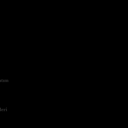
lmesi gerekecektir. Bu da, oyun tasarımı ve geliştirme süreçlerinde
 bir platformdur. Tecrübeli ekibimiz, yıll
atım
leri