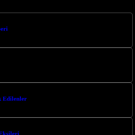
eri
amlı rehberde, 2025 yılında kendi…
lu bir dünyaya götürüyor. Gerilim…
k Edilenler
yoruz. Bu heyecan verici oyun türünde…
Eksileri