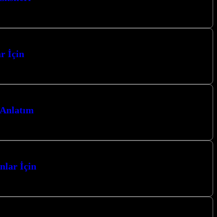
en her oyuncunun mutlaka bilmesi gereken…
r İçin
or. Yeni başlayanlar için bu karmaşık ama…
 Anlatım
tta kalma mücadelesinde size üstünlük…
nlar İçin
şmanız için size rehberlik edecek.…