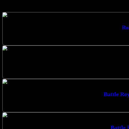
Seçtiklerimiz
Ro
Roblox Studio: 2025’te Kendi Oyun
Hitman 3, Agent 47’nin son macera
Battle Roy
Battle Royale Oyunları İçin Strateji 
Battle 