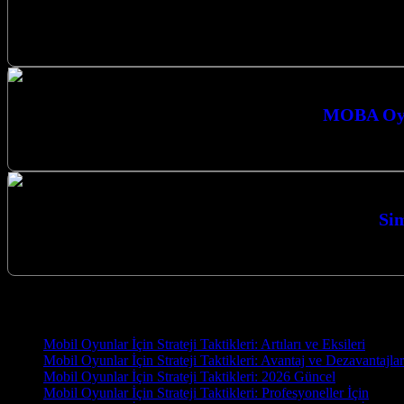
Yetişkinlere Yönelik Sansürsüz Oyunlar d
MOBA Oyun
MOBA Oyunları İçin Strateji Taktikleri: Ha
Sim
Simülasyon Oyunları Dünyasında Zirveye Oynamak: 202
Yeni İçerikler
Mobil Oyunlar İçin Strateji Taktikleri: Artıları ve Eksileri
Mobil Oyunlar İçin Strateji Taktikleri: Avantaj ve Dezavantajlar
Mobil Oyunlar İçin Strateji Taktikleri: 2026 Güncel
Mobil Oyunlar İçin Strateji Taktikleri: Profesyoneller İçin