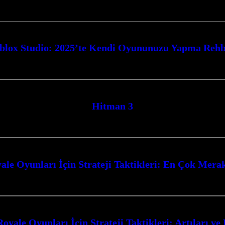
blox Studio: 2025’te Kendi Oyununuzu Yapma Rehb
unuzu Yapma Rehberi ile oyun dünyasına adım atmaya hazır mısınız? Bu kaps
Hitman 3
sı olarak karşımıza çıkıyor ve oyuncuları nefes kesen suikast görevleriyle do
ale Oyunları İçin Strateji Taktikleri: En Çok Mera
Taktikleri: En Çok Merak Edilenler konusunda derinlemesine bir yolculuğa çıkı
Royale Oyunları İçin Strateji Taktikleri: Artıları ve 