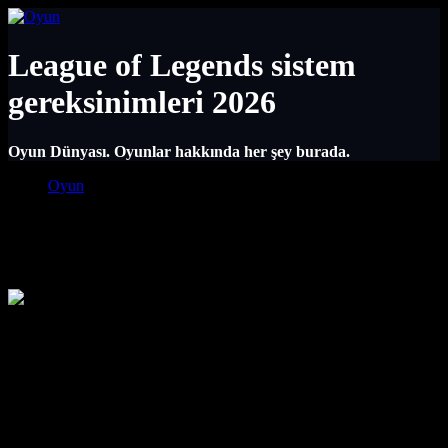
League of Legends sistem
gereksinimleri 2026
Oyun Dünyası. Oyunlar hakkında her şey burada.
Main Navigation
Oyun
League of Legends sistem gereksinimleri
2026
League of Legends Sistem Gereksinimleri
2026: Yeni Sezona Hazır Mısınız?
League of Legends, yıllardır milyonlarca oyuncunun vazgeçilmezi
olmayı başarmış, rekabetçi ve strateji dolu bir MOBA deneyimi
sunuyor. Her geçen gün gelişen ve güncellenen oyun dünyasında,