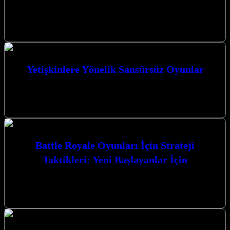
Battle Royale Oyunları İçin Strateji Taktikleri: Artıları ve Eksileri,
rekabetçi oyun dünyasında zirveye ulaşmak isteyen her oyuncunun
mutlaka bilmesi gereken…
Yetişkinlere Yönelik Sansürsüz Oyunlar
Yetişkinlere Yönelik Sansürsüz Oyunlar dünyası, sınırları zorlayan
grafikler, karmaşık hikaye anlatımları ve özgür bir oyun deneyimi
sunuyor. Bu tür oyunlar,…
Battle Royale Oyunları İçin Strateji
Taktikleri: Yeni Başlayanlar İçin
Battle Royale Oyunları İçin Strateji Taktikleri: Yeni Başlayanlar
İçin, bu heyecan verici oyun türünde zirveye ulaşmanız için size
rehberlik edecek.…