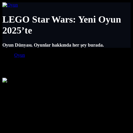
LEGO Star Wars: Yeni Oyun
2025’te
Oyun Dünyası. Oyunlar hakkında her şey burada.
Main Navigation
Oyun
LEGO Star Wars: Yeni Oyun 2025’te
LEGO Star Wars: Yeni Oyun 2025’te heyecan verici söylentilerle
dolu. Uzun zamandır beklenen yeni LEGO Star Wars oyununun
2025 yılında çıkacağı konuşuluyor. Bu yazıda, oyun hakkında
bildiklerimizi, beklentilerimizi ve oyunun keyfini tam anlamıyla
çıkarmak için gereken en iyi oyun donanımlarını inceleyeceğiz.
Hazırsanız, galaksinin en sevdiğiniz LEGO macerasına dalalım!
LEGO Star Wars: Yeni Nesil Oyun