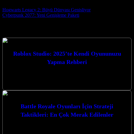
Post navigation
Hogwarts Legacy 2: Büyü Dünyası Genişliyor
Cyberpunk 2077: Yeni Genişleme Paketi
Seçtiklerimiz
Roblox Studio: 2025’te Kendi Oyununuzu
Yapma Rehberi
Roblox Studio: 2025’te Kendi Oyununuzu Yapma Rehberi ile oyun
dünyasına adım atmaya hazır mısınız? Bu kapsamlı rehberde, 2025
yılında kendi…
Battle Royale Oyunları İçin Strateji
Taktikleri: En Çok Merak Edilenler
Battle Royale Oyunları İçin Strateji Taktikleri: En Çok Merak
Edilenler konusunda derinlemesine bir yolculuğa çıkıyoruz. Bu