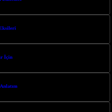
yoruz. Bu heyecan verici oyun türünde…
Eksileri
en her oyuncunun mutlaka bilmesi gereken…
r İçin
or. Yeni başlayanlar için bu karmaşık ama…
 Anlatım
tta kalma mücadelesinde size üstünlük…