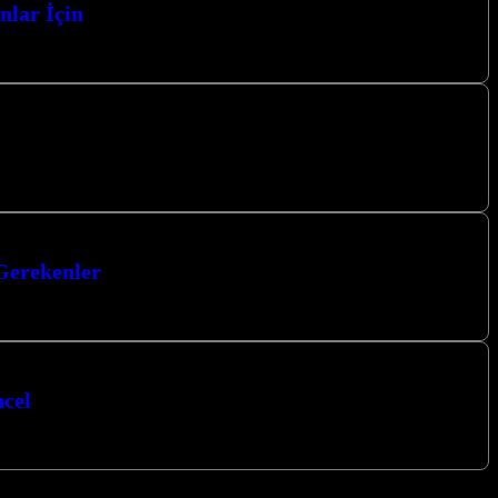
nlar İçin
şmanız için size rehberlik edecek.…
r oyun deneyimi sunuyor. Bu tür oyunlar,…
Gerekenler
arı, strateji, takım çalışması ve bireysel…
ncel
ital bir platformda deneyimleme fırsatı sunarak her…