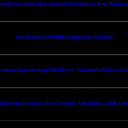
oyale Oyunları İçin Strateji Taktikleri: Yeni Başlaya
ji Taktikleri: Yeni Başlayanlar İçin, bu heyecan verici oyun türünde zirveye ula
Yetişkinlere Yönelik Sansürsüz Oyunlar
ünyası, sınırları zorlayan grafikler, karmaşık hikaye anlatımları ve özgür bi
ları İçin Strateji Taktikleri: Hakkında Bilmeniz 
kkında Bilmeniz Gerekenler MOBA (Çok Oyunculu Çevrimiçi Savaş Arenası) oyunl
ülasyon Oyunları İçin Strateji Taktikleri: 2026 Gü
6’da Yenilikçi Taktikler Simülasyon oyunları, oyunculara gerçek dünyayı dij