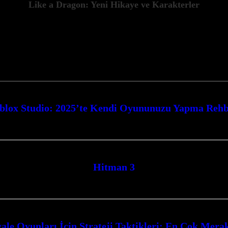
Like a Dragon: Yeni Hikaye ve Karakterler
blox Studio: 2025’te Kendi Oyununuzu Yapma Rehb
unuzu Yapma Rehberi ile oyun dünyasına adım atmaya hazır mısınız? Bu kaps
Hitman 3
sı olarak karşımıza çıkıyor ve oyuncuları nefes kesen suikast görevleriyle do
ale Oyunları İçin Strateji Taktikleri: En Çok Mera