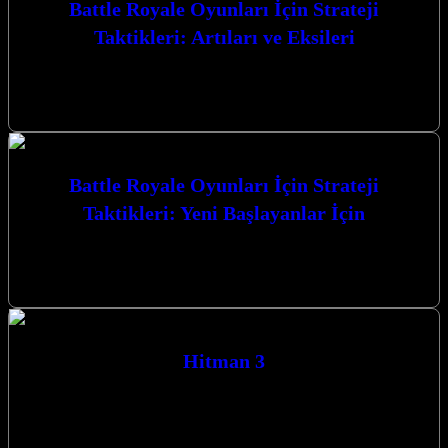
Battle Royale Oyunları İçin Strateji
Taktikleri: Artıları ve Eksileri
Battle Royale Oyunları İçin Strateji Taktikleri: Artıları ve Eksileri,
rekabetçi oyun dünyasında zirveye ulaşmak isteyen her oyuncunun
mutlaka bilmesi gereken…
Battle Royale Oyunları İçin Strateji
Taktikleri: Yeni Başlayanlar İçin
Battle Royale Oyunları İçin Strateji Taktikleri: Yeni Başlayanlar
İçin, bu heyecan verici oyun türünde zirveye ulaşmanız için size
rehberlik edecek.…
Hitman 3
Hitman 3, Agent 47’nin son macerası olarak karşımıza çıkıyor ve
oyuncuları nefes kesen suikast görevleriyle dolu bir dünyaya
götürüyor. Gerilim…