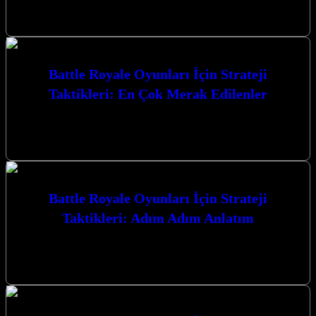
dünyasına adım atmaya hazır mısınız? Bu kapsamlı rehberde, 2025
yılında kendi…
Battle Royale Oyunları İçin Strateji
Taktikleri: En Çok Merak Edilenler
Battle Royale Oyunları İçin Strateji Taktikleri: En Çok Merak
Edilenler konusunda derinlemesine bir yolculuğa çıkıyoruz. Bu
heyecan verici oyun türünde…
Battle Royale Oyunları İçin Strateji
Taktikleri: Adım Adım Anlatım
Battle Royale Oyunları İçin Strateji Taktikleri: Adım Adım Anlatım
ile zaferin kapılarını aralayın. Bu rehber, hayatta kalma
mücadelesinde size üstünlük…