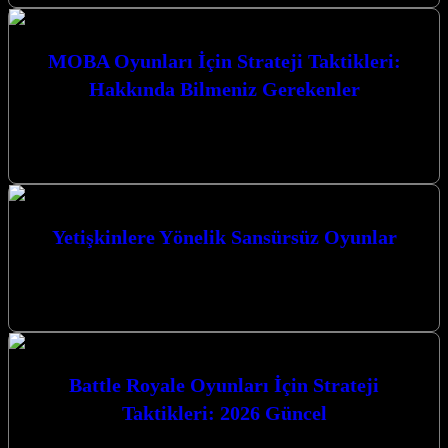
MOBA Oyunları İçin Strateji Taktikleri:
Hakkında Bilmeniz Gerekenler
MOBA Oyunları İçin Strateji Taktikleri: Hakkında Bilmeniz
Gerekenler MOBA (Çok Oyunculu Çevrimiçi Savaş Arenası)
oyunları, strateji, takım çalışması ve bireysel…
Yetişkinlere Yönelik Sansürsüz Oyunlar
Yetişkinlere Yönelik Sansürsüz Oyunlar dünyası, sınırları zorlayan
grafikler, karmaşık hikaye anlatımları ve özgür bir oyun deneyimi
sunuyor. Bu tür oyunlar,…
Battle Royale Oyunları İçin Strateji
Taktikleri: 2026 Güncel
Battle Royale Oyunları İçin Strateji Taktikleri: 2026 Güncel Battle