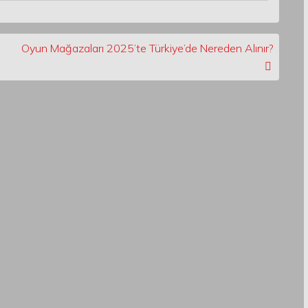
Oyun Mağazaları 2025’te Türkiye’de Nereden Alınır?