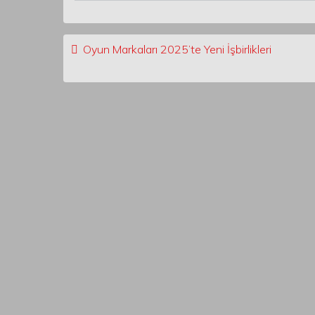
Post navigation
Oyun Markaları 2025’te Yeni İşbirlikleri