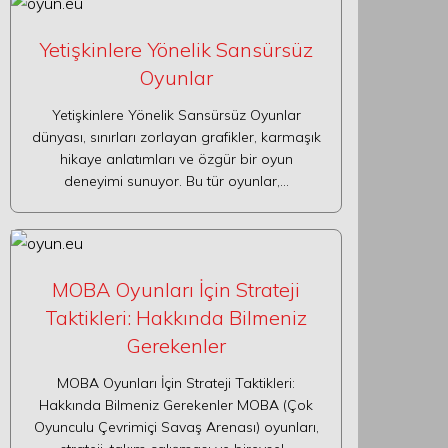
Yetişkinlere Yönelik Sansürsüz
Oyunlar
Yetişkinlere Yönelik Sansürsüz Oyunlar
dünyası, sınırları zorlayan grafikler, karmaşık
hikaye anlatımları ve özgür bir oyun
deneyimi sunuyor. Bu tür oyunlar,…
MOBA Oyunları İçin Strateji
Taktikleri: Hakkında Bilmeniz
Gerekenler
MOBA Oyunları İçin Strateji Taktikleri:
Hakkında Bilmeniz Gerekenler MOBA (Çok
Oyunculu Çevrimiçi Savaş Arenası) oyunları,