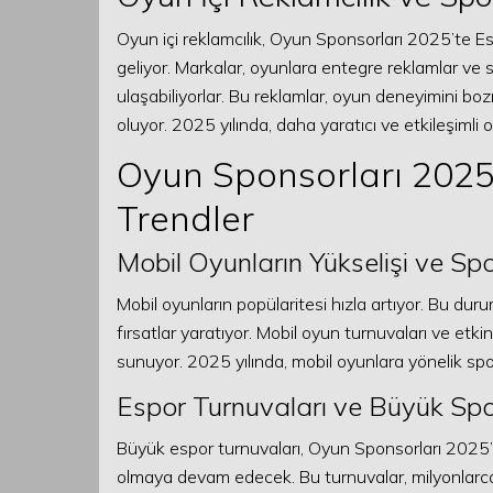
Oyun içi reklamcılık, Oyun Sponsorları 2025’te Es
geliyor. Markalar, oyunlara entegre reklamlar ve s
ulaşabiliyorlar. Bu reklamlar, oyun deneyimini b
oluyor. 2025 yılında, daha yaratıcı ve etkileşimli o
Oyun Sponsorları 2025’
Trendler
Mobil Oyunların Yükselişi ve Sp
Mobil oyunların popülaritesi hızla artıyor. Bu dur
fırsatlar yaratıyor. Mobil oyun turnuvaları ve etkinl
sunuyor. 2025 yılında, mobil oyunlara yönelik sp
Espor Turnuvaları ve Büyük Spo
Büyük espor turnuvaları, Oyun Sponsorları 2025’te
olmaya devam edecek. Bu turnuvalar, milyonlarca 