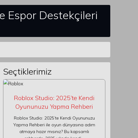
e Espor Destekçileri
Seçtiklerimiz
Roblox Studio: 2025’te Kendi
Oyununuzu Yapma Rehberi
Roblox Studio: 2025’te Kendi Oyununuzu
Yapma Rehberi ile oyun dünyasına adım
atmaya hazır mısınız? Bu kapsamlı