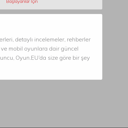
Başlayanlar İçin
leri, detaylı incelemeler, rehberler
 ve mobil oyunlara dair güncel
 oyuncu, Oyun.EU’da size göre bir şey