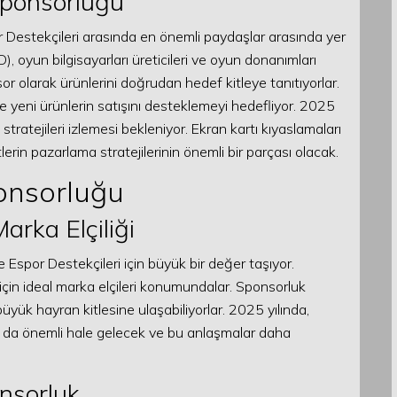
Sponsorluğu
r Destekçileri arasında en önemli paydaşlar arasında yer
D), oyun bilgisayarları üreticileri ve oyun donanımları
r olarak ürünlerini doğrudan hedef kitleye tanıtıyorlar.
 de yeni ürünlerin satışını desteklemeyi hedefliyor. 2025
tratejileri izlemesi bekleniyor. Ekran kartı kıyaslamaları
etlerin pazarlama stratejilerinin önemli bir parçası olacak.
onsorluğu
rka Elçiliği
Espor Destekçileri için büyük bir değer taşıyor.
 için ideal marka elçileri konumundalar. Sponsorluk
büyük hayran kitlesine ulaşabiliyorlar. 2025 yılında,
 da önemli hale gelecek ve bu anlaşmalar daha
onsorluk