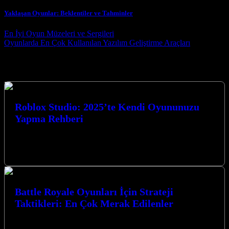
Yaklaşan Oyunlar: Beklentiler ve Tahminler
Post navigation
En İyi Oyun Müzeleri ve Sergileri
Oyunlarda En Çok Kullanılan Yazılım Geliştirme Araçları
Seçtiklerimiz
Roblox Studio: 2025’te Kendi Oyununuzu
Yapma Rehberi
Roblox Studio: 2025’te Kendi Oyununuzu Yapma Rehberi ile oyun
dünyasına adım atmaya hazır mısınız? Bu kapsamlı rehberde, 2025
yılında kendi…
Battle Royale Oyunları İçin Strateji
Taktikleri: En Çok Merak Edilenler
Battle Royale Oyunları İçin Strateji Taktikleri: En Çok Merak
Edilenler konusunda derinlemesine bir yolculuğa çıkıyoruz. Bu