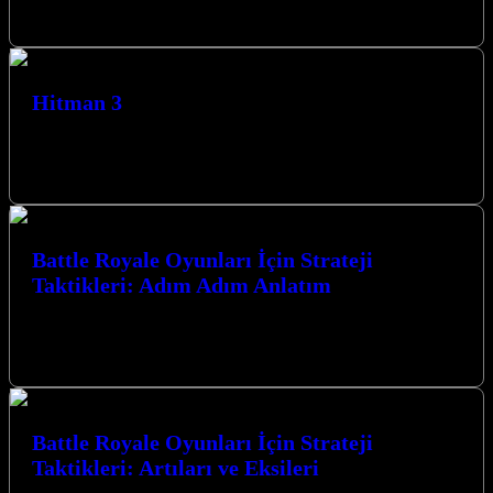
heyecan verici oyun türünde…
Hitman 3
Hitman 3, Agent 47’nin son macerası olarak karşımıza çıkıyor ve
oyuncuları nefes kesen suikast görevleriyle dolu bir dünyaya
götürüyor. Gerilim…
Battle Royale Oyunları İçin Strateji
Taktikleri: Adım Adım Anlatım
Battle Royale Oyunları İçin Strateji Taktikleri: Adım Adım Anlatım
ile zaferin kapılarını aralayın. Bu rehber, hayatta kalma
mücadelesinde size üstünlük…
Battle Royale Oyunları İçin Strateji
Taktikleri: Artıları ve Eksileri