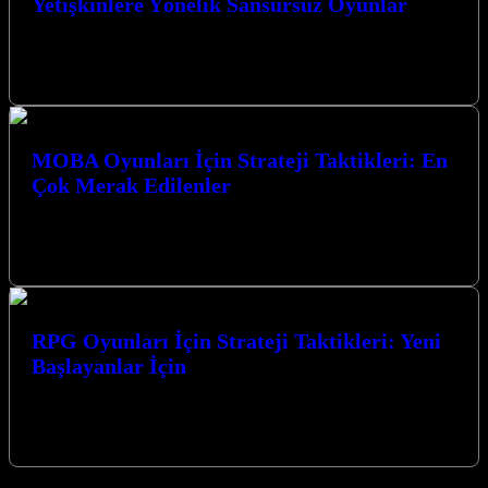
Yetişkinlere Yönelik Sansürsüz Oyunlar
Yetişkinlere Yönelik Sansürsüz Oyunlar dünyası, sınırları zorlayan
grafikler, karmaşık hikaye anlatımları ve özgür bir oyun deneyimi
sunuyor. Bu tür oyunlar,…
MOBA Oyunları İçin Strateji Taktikleri: En
Çok Merak Edilenler
MOBA oyunları için strateji taktikleri ve en çok merak edilenler,
rekabetçi arenada zirveye ulaşmanın anahtarlarını sunuyor. Bu
karmaşık dünyada ustalaşmak,…
RPG Oyunları İçin Strateji Taktikleri: Yeni
Başlayanlar İçin
RPG Oyunları İçin Strateji Taktikleri: Yeni Başlayanlar İçin
rehberimizle, fantastik dünyalara adım atarken karşılaşabileceğiniz
zorlukların üstesinden gelmeniz için gereken temel…