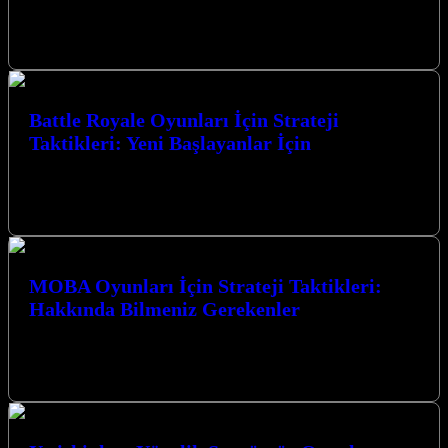
Battle Royale Oyunları İçin Strateji Taktikleri: Artıları ve Eksileri,
rekabetçi oyun dünyasında zirveye ulaşmak isteyen her oyuncunun
mutlaka bilmesi gereken…
Battle Royale Oyunları İçin Strateji
Taktikleri: Yeni Başlayanlar İçin
Battle Royale Oyunları İçin Strateji Taktikleri: Yeni Başlayanlar
İçin, bu heyecan verici oyun türünde zirveye ulaşmanız için size
rehberlik edecek.…
MOBA Oyunları İçin Strateji Taktikleri:
Hakkında Bilmeniz Gerekenler
MOBA Oyunları İçin Strateji Taktikleri: Hakkında Bilmeniz
Gerekenler MOBA (Çok Oyunculu Çevrimiçi Savaş Arenası)
oyunları, strateji, takım çalışması ve bireysel…