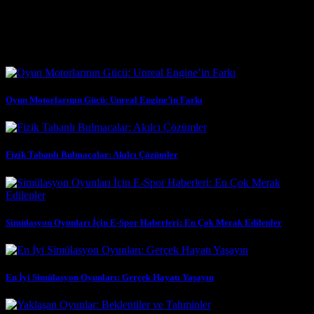
kaliteli ürünleri ve hizmetleri sunmaktan gurur duyuyoruz. Oyun
tanıtımı, oyun hileleri ve daha birçok konuda size destek sağlıyoruz.
Benzer Yazılar
Oyun Motorlarının Gücü: Unreal Engine’in Farkı
Fizik Tabanlı Bulmacalar: Akılcı Çözümler
Simülasyon Oyunları İçin E-Spor Haberleri: En Çok Merak Edilenler
En İyi Simülasyon Oyunları: Gerçek Hayatı Yaşayın