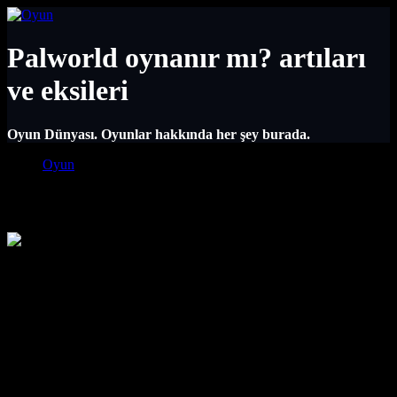
Palworld oynanır mı? artıları
ve eksileri
Oyun Dünyası. Oyunlar hakkında her şey burada.
Main Navigation
Oyun
Palworld oynanır mı? artıları ve eksileri
Palworld, oyuncular arasında hızla yayılan ve “Pokemonlu hayatta
kalma oyunu” olarak tanımlanan bu yapım, oyuncular tarafından
merakla karşılanıyor. Peki, Palworld oynanır mı? Bu sorunun
cevabını ararken, oyunun sunduğu benzersiz deneyimi, olumlu ve
olumsuz yönlerini detaylıca inceleyeceğiz. Oyun dünyasında yeni
bir soluk getiren Palworld, hem eğlenceli anlar vadediyor hem de
bazı eleştirilere maruz kalıyor. Bu yazımızda, Palworld’ün sunduğu
tüm detayları masaya yatırarak, sizin için doğru oyun olup