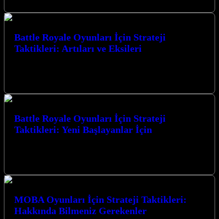
Battle Royale Oyunları İçin Strateji
Taktikleri: Artıları ve Eksileri
Battle Royale Oyunları İçin Strateji Taktikleri: Artıları ve Eksileri,
rekabetçi oyun dünyasında zirveye ulaşmak isteyen her oyuncunun
mutlaka bilmesi gereken…
Battle Royale Oyunları İçin Strateji
Taktikleri: Yeni Başlayanlar İçin
Battle Royale Oyunları İçin Strateji Taktikleri: Yeni Başlayanlar
İçin, bu heyecan verici oyun türünde zirveye ulaşmanız için size
rehberlik edecek.…
MOBA Oyunları İçin Strateji Taktikleri:
Hakkında Bilmeniz Gerekenler