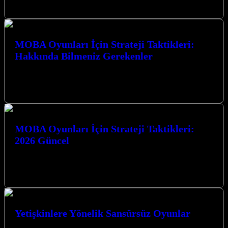
götürüyor. Gerilim…
MOBA Oyunları İçin Strateji Taktikleri:
Hakkında Bilmeniz Gerekenler
MOBA Oyunları İçin Strateji Taktikleri: Hakkında Bilmeniz
Gerekenler MOBA (Çok Oyunculu Çevrimiçi Savaş Arenası)
oyunları, strateji, takım çalışması ve bireysel…
MOBA Oyunları İçin Strateji Taktikleri:
2026 Güncel
MOBA Oyunları İçin Strateji Taktikleri: 2026 Güncel rehberimizle,
rekabetçi arenada zirveye tırmanmaya hazır olun. Stratejinizi bir üst
seviyeye taşıyacak en…
Yetişkinlere Yönelik Sansürsüz Oyunlar