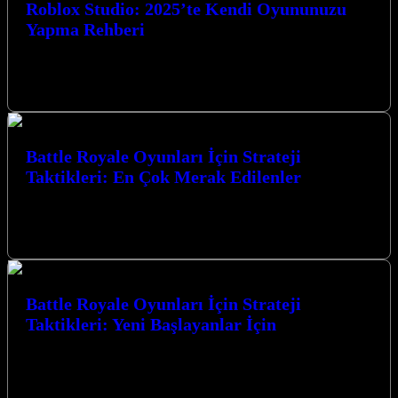
Roblox Studio: 2025’te Kendi Oyununuzu
Yapma Rehberi
Roblox Studio: 2025’te Kendi Oyununuzu Yapma Rehberi ile oyun
dünyasına adım atmaya hazır mısınız? Bu kapsamlı rehberde, 2025
yılında kendi…
Battle Royale Oyunları İçin Strateji
Taktikleri: En Çok Merak Edilenler
Battle Royale Oyunları İçin Strateji Taktikleri: En Çok Merak
Edilenler konusunda derinlemesine bir yolculuğa çıkıyoruz. Bu
heyecan verici oyun türünde…
Battle Royale Oyunları İçin Strateji
Taktikleri: Yeni Başlayanlar İçin
Battle Royale Oyunları İçin Strateji Taktikleri: Yeni Başlayanlar
İçin, bu heyecan verici oyun türünde zirveye ulaşmanız için size
rehberlik edecek.…