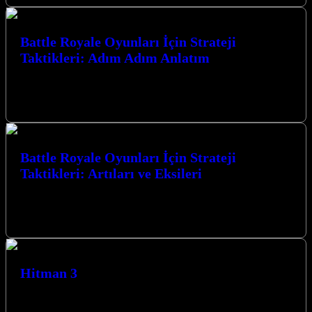
Battle Royale Oyunları İçin Strateji
Taktikleri: Adım Adım Anlatım
Battle Royale Oyunları İçin Strateji Taktikleri: Adım Adım Anlatım
ile zaferin kapılarını aralayın. Bu rehber, hayatta kalma
mücadelesinde size üstünlük…
Battle Royale Oyunları İçin Strateji
Taktikleri: Artıları ve Eksileri
Battle Royale Oyunları İçin Strateji Taktikleri: Artıları ve Eksileri,
rekabetçi oyun dünyasında zirveye ulaşmak isteyen her oyuncunun
mutlaka bilmesi gereken…
Hitman 3
Hitman 3, Agent 47’nin son macerası olarak karşımıza çıkıyor ve
oyuncuları nefes kesen suikast görevleriyle dolu bir dünyaya