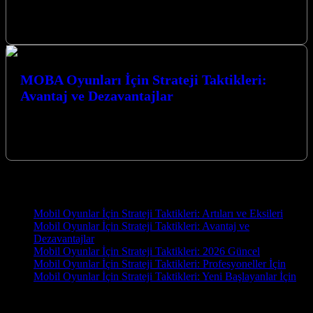
Yetişkinlere Yönelik Sansürsüz Oyunlar dünyası, sınırları zorlayan
grafikler, karmaşık hikaye anlatımları ve özgür bir oyun deneyimi
sunuyor. Bu tür oyunlar,…
MOBA Oyunları İçin Strateji Taktikleri:
Avantaj ve Dezavantajlar
MOBA oyunları, strateji ve takım çalışmasının zirveye ulaştığı, her
hamlenin büyük önem taşıdığı rekabetçi arenalardır. Bu dinamik
dünyada zaferin anahtarı,…
Yeni İçerikler
Mobil Oyunlar İçin Strateji Taktikleri: Artıları ve Eksileri
Mobil Oyunlar İçin Strateji Taktikleri: Avantaj ve
Dezavantajlar
Mobil Oyunlar İçin Strateji Taktikleri: 2026 Güncel
Mobil Oyunlar İçin Strateji Taktikleri: Profesyoneller İçin
Mobil Oyunlar İçin Strateji Taktikleri: Yeni Başlayanlar İçin
OYUN