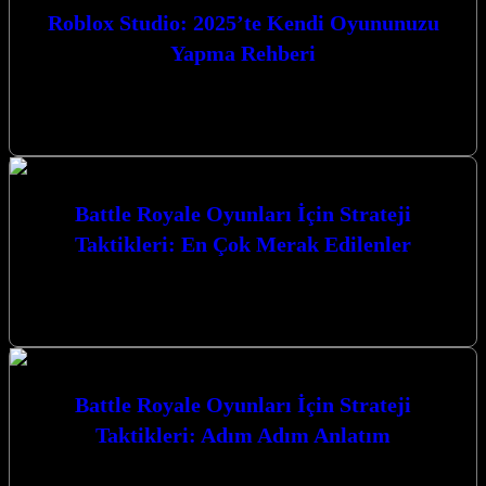
Roblox Studio: 2025’te Kendi Oyununuzu
Yapma Rehberi
Roblox Studio: 2025’te Kendi Oyununuzu Yapma Rehberi ile oyun
dünyasına adım atmaya hazır mısınız? Bu kapsamlı rehberde, 2025
yılında kendi…
Battle Royale Oyunları İçin Strateji
Taktikleri: En Çok Merak Edilenler
Battle Royale Oyunları İçin Strateji Taktikleri: En Çok Merak
Edilenler konusunda derinlemesine bir yolculuğa çıkıyoruz. Bu
heyecan verici oyun türünde…
Battle Royale Oyunları İçin Strateji
Taktikleri: Adım Adım Anlatım
Battle Royale Oyunları İçin Strateji Taktikleri: Adım Adım Anlatım