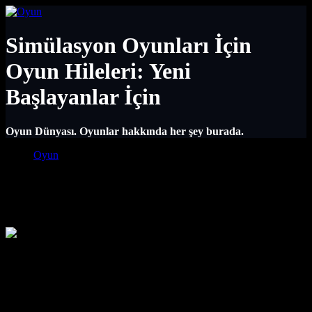
Simülasyon Oyunları İçin
Oyun Hileleri: Yeni
Başlayanlar İçin
Oyun Dünyası. Oyunlar hakkında her şey burada.
Main Navigation
Oyun
Simülasyon Oyunları İçin Oyun Hileleri:
Yeni Başlayanlar İçin
Simülasyon Oyunları İçin Oyun Hileleri:
Yeni Başlayanlar İçin
Simülasyon oyunları, gerçek dünyayı dijital ortama taşıyarak