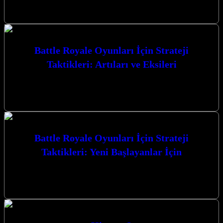
ile zaferin kapılarını aralayın. Bu rehber, hayatta kalma
mücadelesinde size üstünlük…
Battle Royale Oyunları İçin Strateji
Taktikleri: Artıları ve Eksileri
Battle Royale Oyunları İçin Strateji Taktikleri: Artıları ve Eksileri,
rekabetçi oyun dünyasında zirveye ulaşmak isteyen her oyuncunun
mutlaka bilmesi gereken…
Battle Royale Oyunları İçin Strateji
Taktikleri: Yeni Başlayanlar İçin
Battle Royale Oyunları İçin Strateji Taktikleri: Yeni Başlayanlar
İçin, bu heyecan verici oyun türünde zirveye ulaşmanız için size
rehberlik edecek.…