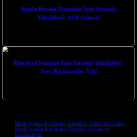
Battle Royale Oyunları İçin Strateji
Taktikleri: 2026 Güncel
Battle Royale Oyunları İçin Strateji Taktikleri: 2026 Güncel Battle
Royale oyunları, hayatta kalma mücadelesinin doruk noktasına
ulaştığı, adrenalin dolu ve…
Macera Oyunları İçin Strateji Taktikleri:
Yeni Başlayanlar İçin
Macera Oyunları İçin Strateji Taktikleri: Yeni Başlayanlar İçin
Macera oyunları, sizi bambaşka dünyalara taşıyan, gizemleri
çözmeye, zorlu engelleri aşmaya ve…
Yeni İçerikler
Mobil Oyunlar İçin Strateji Taktikleri: Artıları ve Eksileri
Mobil Oyunlar İçin Strateji Taktikleri: Avantaj ve
Dezavantajlar