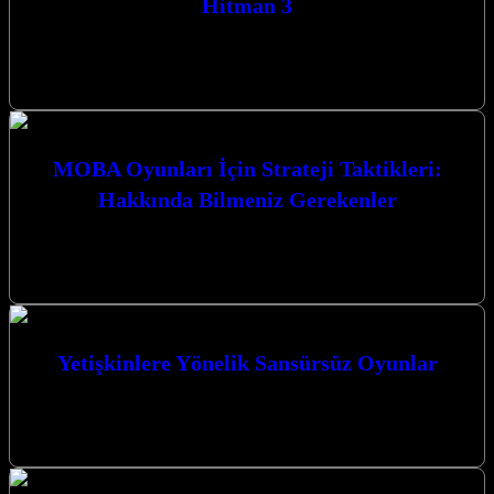
Hitman 3
Hitman 3, Agent 47’nin son macerası olarak karşımıza çıkıyor ve
oyuncuları nefes kesen suikast görevleriyle dolu bir dünyaya
götürüyor. Gerilim…
MOBA Oyunları İçin Strateji Taktikleri:
Hakkında Bilmeniz Gerekenler
MOBA Oyunları İçin Strateji Taktikleri: Hakkında Bilmeniz
Gerekenler MOBA (Çok Oyunculu Çevrimiçi Savaş Arenası)
oyunları, strateji, takım çalışması ve bireysel…
Yetişkinlere Yönelik Sansürsüz Oyunlar
Yetişkinlere Yönelik Sansürsüz Oyunlar dünyası, sınırları zorlayan
grafikler, karmaşık hikaye anlatımları ve özgür bir oyun deneyimi
sunuyor. Bu tür oyunlar,…