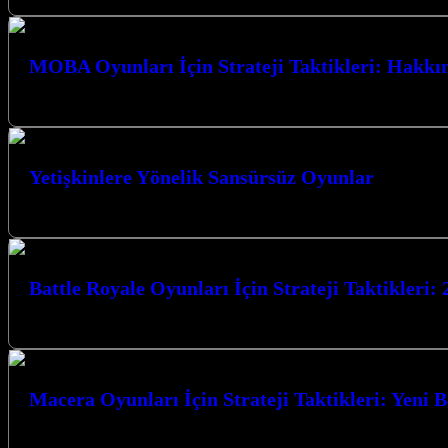
MOBA Oyunları İçin Strateji Taktikleri: Hakkı
MOBA Oyunları İçin Strateji Taktikleri: Hakkında Bilmeniz Gerekenler M
Yetişkinlere Yönelik Sansürsüz Oyunlar
Yetişkinlere Yönelik Sansürsüz Oyunlar dünyası, sınırları zorlayan grafi
Battle Royale Oyunları İçin Strateji Taktikleri:
Battle Royale Oyunları İçin Strateji Taktikleri: 2026 Güncel Battle Royal
Macera Oyunları İçin Strateji Taktikleri: Yeni B
Macera Oyunları İçin Strateji Taktikleri: Yeni Başlayanlar İçin Macera o