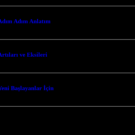
: Adım Adım Anlatım
ferin kapılarını aralayın. Bu rehber, hayatta kalma mücadelesinde size üstünlü
rtıları ve Eksileri
ekabetçi oyun dünyasında zirveye ulaşmak isteyen her oyuncunun mutlaka bilmesi
Yeni Başlayanlar İçin
u heyecan verici oyun türünde zirveye ulaşmanız için size rehberlik edecek.…
arı nefes kesen suikast görevleriyle dolu bir dünyaya götürüyor. Gerilim…