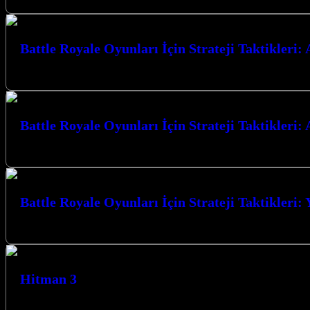
Battle Royale Oyunları İçin Strateji Taktikleri
Battle Royale Oyunları İçin Strateji Taktikleri: Adım Adım Anlatım ile za
Battle Royale Oyunları İçin Strateji Taktikleri: A
Battle Royale Oyunları İçin Strateji Taktikleri: Artıları ve Eksileri, r
Battle Royale Oyunları İçin Strateji Taktikleri: 
Battle Royale Oyunları İçin Strateji Taktikleri: Yeni Başlayanlar İçin, b
Hitman 3
Hitman 3, Agent 47’nin son macerası olarak karşımıza çıkıyor ve oyuncul