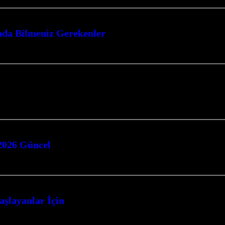
nda Bilmeniz Gerekenler
OBA (Çok Oyunculu Çevrimiçi Savaş Arenası) oyunları, strateji, takım çalışm
kler, karmaşık hikaye anlatımları ve özgür bir oyun deneyimi sunuyor. Bu tür o
 2026 Güncel
e oyunları, hayatta kalma mücadelesinin doruk noktasına ulaştığı, adrenalin do
aşlayanlar İçin
yunları, sizi bambaşka dünyalara taşıyan, gizemleri çözmeye, zorlu engelleri a