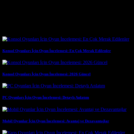
çıkarın.
* **Topluluklardan Yararlanın:** Birçok simülasyon oyununun aktif oy
alabilir, sorunlarınıza çözüm bulabilirsiniz. **Oyun hileleri** ve geliş
Benzer Yazılar
Konsol Oyunları İçin Oyun İncelemesi: En Çok Merak Edilenler
Konsol Oyunları İçin Oyun İncelemesi: 2026 Güncel
PC Oyunları İçin Oyun İncelemesi: Detaylı Anlatım
Mobil Oyunlar İçin Oyun İncelemesi: Avantaj ve Dezavantajlar