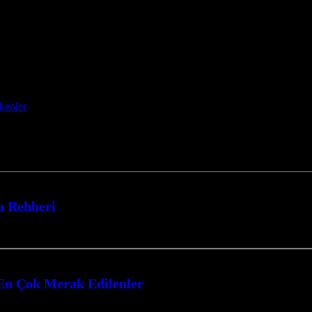
kenler
a Rehberi
ına adım atmaya hazır mısınız? Bu kapsamlı rehberde, 2025 yılında kendi…
: En Çok Merak Edilenler
 konusunda derinlemesine bir yolculuğa çıkıyoruz. Bu heyecan verici oyun tür