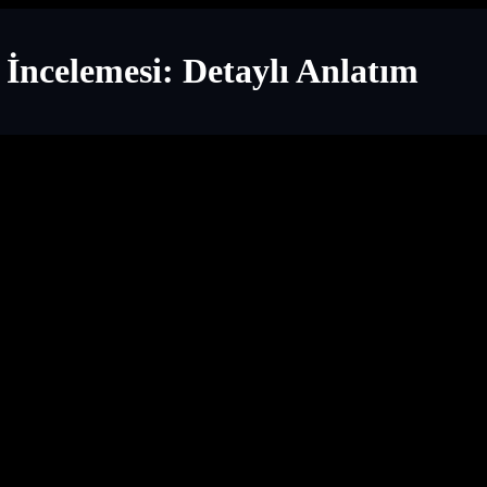
İncelemesi: Detaylı Anlatım
: Detaylı Anlatım
Dalış: Detaylı İnceleme ve Rehber
 yaşatma vaadiyle yıllardır popülerliğini koruyor. Bu tür, sadece eğle
me potansiyeli taşıyor. İster bir şehir inşa etmek, ister bir uçak pilotu o
on Oyunları İçin Oyun İncelemesi: Detaylı Anlatım** başlığı altında, b
 ipuçları ve püf noktaları paylaşacağız. Oyuncuların en çok merak ettiğ
iler sunacağız.
Bu Kadar Popülerler?