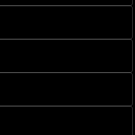
 gereken…
yunlar,…