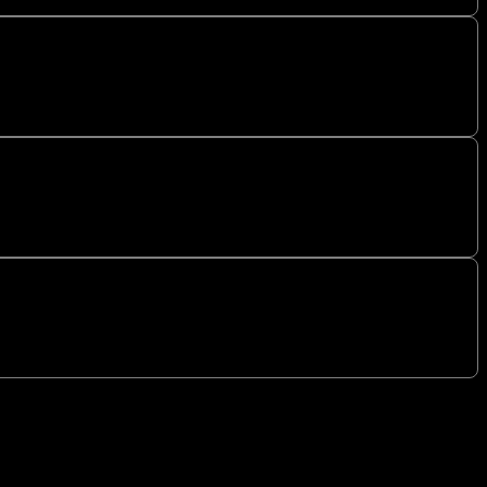
ası ve bireysel…
acak en…
şmaya ve…