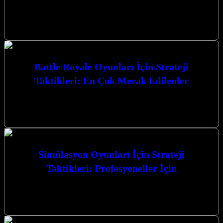
Hitman 3, Agent 47’nin son macerası olarak karşımıza çıkıyor ve
oyuncuları nefes kesen suikast görevleriyle dolu bir dünyaya
götürüyor. Gerilim…
Battle Royale Oyunları İçin Strateji
Taktikleri: En Çok Merak Edilenler
Battle Royale Oyunları İçin Strateji Taktikleri: En Çok Merak
Edilenler konusunda derinlemesine bir yolculuğa çıkıyoruz. Bu
heyecan verici oyun türünde…
Simülasyon Oyunları İçin Strateji
Taktikleri: Profesyoneller İçin
Simülasyon Oyunları İçin Strateji Taktikleri: Profesyoneller İçin
Simülasyon oyunları, gerçek dünyanın karmaşıklığını dijital ortama
taşıyarak oyunculara benzersiz bir deneyim sunar.…