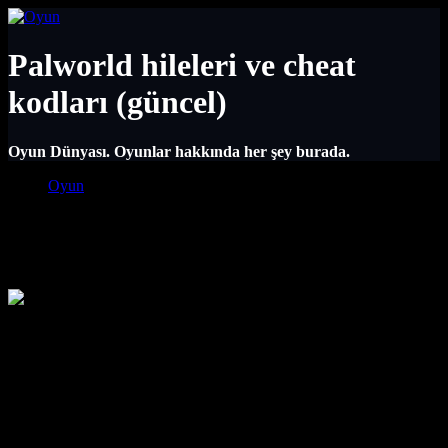
Palworld hileleri ve cheat
kodları (güncel)
Oyun Dünyası. Oyunlar hakkında her şey burada.
Main Navigation
Oyun
Palworld hileleri ve cheat kodları
(güncel)
Palworld Hileleri ve Cheat Kodları
(Güncel)
Palworld dünyasında hayatta kalmak, kaynak toplamak ve güçlü
Pals’ları yakalamak için strateji ve sabır gerektirir. Ancak bazen
oyunun sunduğu zorlukları aşmak veya deneyimi daha eğlenceli