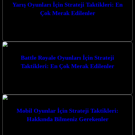
Yarış Oyunları İçin Strateji Taktikleri: En
Çok Merak Edilenler
Yarış Oyunları İçin Strateji Taktikleri: En Çok Merak Edilenler
hakkında bilmeniz gereken her şeyi bu yazıda bulacaksınız. Hız
tutkunları için…
Battle Royale Oyunları İçin Strateji
Taktikleri: En Çok Merak Edilenler
Battle Royale Oyunları İçin Strateji Taktikleri: En Çok Merak
Edilenler konusunda derinlemesine bir yolculuğa çıkıyoruz. Bu
heyecan verici oyun türünde…
Mobil Oyunlar İçin Strateji Taktikleri:
Hakkında Bilmeniz Gerekenler
Mobil Oyunlar İçin Strateji Taktikleri: Hakkında Bilmeniz
Gerekenler, günümüzün dijital eğlence dünyasında giderek daha