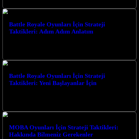
Battle Royale Oyunları İçin Strateji
Taktikleri: Adım Adım Anlatım
Battle Royale Oyunları İçin Strateji Taktikleri: Adım Adım Anlatım
ile zaferin kapılarını aralayın. Bu rehber, hayatta kalma
mücadelesinde size üstünlük…
Battle Royale Oyunları İçin Strateji
Taktikleri: Yeni Başlayanlar İçin
Battle Royale Oyunları İçin Strateji Taktikleri: Yeni Başlayanlar
İçin, bu heyecan verici oyun türünde zirveye ulaşmanız için size
rehberlik edecek.…
MOBA Oyunları İçin Strateji Taktikleri:
Hakkında Bilmeniz Gerekenler