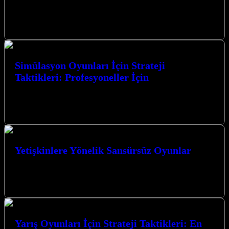
MOBA Oyunları İçin Strateji Taktikleri: Hakkında Bilmeniz
Gerekenler MOBA (Çok Oyunculu Çevrimiçi Savaş Arenası)
oyunları, strateji, takım çalışması ve bireysel…
Simülasyon Oyunları İçin Strateji
Taktikleri: Profesyoneller İçin
Simülasyon Oyunları İçin Strateji Taktikleri: Profesyoneller İçin
Simülasyon oyunları, gerçek dünyanın karmaşıklığını dijital ortama
taşıyarak oyunculara benzersiz bir deneyim sunar.…
Yetişkinlere Yönelik Sansürsüz Oyunlar
Yetişkinlere Yönelik Sansürsüz Oyunlar dünyası, sınırları zorlayan
grafikler, karmaşık hikaye anlatımları ve özgür bir oyun deneyimi
sunuyor. Bu tür oyunlar,…
Yarış Oyunları İçin Strateji Taktikleri: En