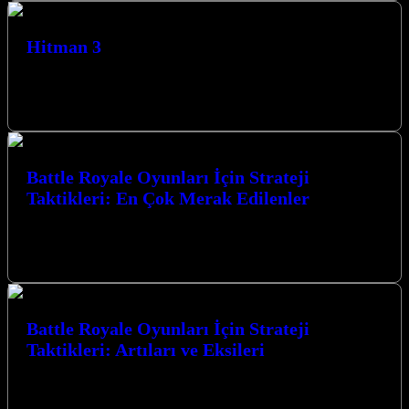
Hitman 3
Hitman 3, Agent 47’nin son macerası olarak karşımıza çıkıyor ve
oyuncuları nefes kesen suikast görevleriyle dolu bir dünyaya
götürüyor. Gerilim…
Battle Royale Oyunları İçin Strateji
Taktikleri: En Çok Merak Edilenler
Battle Royale Oyunları İçin Strateji Taktikleri: En Çok Merak
Edilenler konusunda derinlemesine bir yolculuğa çıkıyoruz. Bu
heyecan verici oyun türünde…
Battle Royale Oyunları İçin Strateji
Taktikleri: Artıları ve Eksileri
Battle Royale Oyunları İçin Strateji Taktikleri: Artıları ve Eksileri,
rekabetçi oyun dünyasında zirveye ulaşmak isteyen her oyuncunun
mutlaka bilmesi gereken…