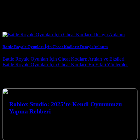
Ekip çalışması, özellikle duo veya squad modlarında oynuyorsanız,
başarının anaht
Benzer Yazılar
Battle Royale Oyunları İçin Cheat Kodları: Detaylı Anlatım
Post navigation
Battle Royale Oyunları İçin Cheat Kodları: Artıları ve Eksileri
Battle Royale Oyunları İçin Cheat Kodları: En Etkili Yöntemler
Seçtiklerimiz
Roblox Studio: 2025’te Kendi Oyununuzu
Yapma Rehberi
Roblox Studio: 2025’te Kendi Oyununuzu Yapma Rehberi ile oyun
dünyasına adım atmaya hazır mısınız? Bu kapsamlı rehberde, 2025
yılında kendi…