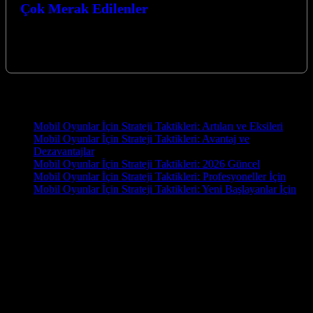
Çok Merak Edilenler
Yarış Oyunları İçin Strateji Taktikleri: En Çok Merak Edilenler
hakkında bilmeniz gereken her şeyi bu yazıda bulacaksınız. Hız
tutkunları için…
Yeni İçerikler
Mobil Oyunlar İçin Strateji Taktikleri: Artıları ve Eksileri
Mobil Oyunlar İçin Strateji Taktikleri: Avantaj ve
Dezavantajlar
Mobil Oyunlar İçin Strateji Taktikleri: 2026 Güncel
Mobil Oyunlar İçin Strateji Taktikleri: Profesyoneller İçin
Mobil Oyunlar İçin Strateji Taktikleri: Yeni Başlayanlar İçin
OYUN
Oyun.EU, oyun tutkunları için hazırlanmış kapsamlı bir blog
sitesidir. En yeni oyun haberleri, detaylı incelemeler, rehberler ve
topluluk yorumlarıyla oyun dünyasını parmaklarınızın ucuna
getiriyoruz. PC, konsol ve mobil oyunlara dair güncel içerikler
arıyorsanız doğru yerdesiniz! İster bir e-spor tutkunu olun, ister
gündelik bir oyuncu, Oyun.EU’da size göre bir şey mutlaka var.