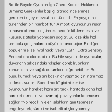
Battle Royale Oyunları İçin Cheat Kodları: Hakkında
Bilmeniz Gerekenler başlığı altında incelenmesi
gereken ilk şey, mevcut hile türleridir. En yaygın hile
türlerinden biri “aimbot”tur. Aimbot, oyuncunun nişan
almasını otomatikleştirerek, hedefe kilitlenmesini ve
kusursuz atışlar yapmasını sağlar. Bu, özellikle hızlı
tempolu çatışmalarda büyük bir avantajdır. Bir diğer
popüler hile ise “wallhack” veya “ESP” (Extra Sensory
Perception) olarak bilinir. Bu hile sayesinde oyuncular,
duvarların arkasındaki rakipleri görebilir, onların
konumlarını ve sağlık durumlarını öğrenebilirler. Bu,
pusu kurmak veya ani baskınlar yapmak için inanılmaz
bir fırsat sunar. “Speed hack” gibi hileler ise
oyuncunun hareket hızını artırarak, haritada daha hızlı
hareket etmesini ve avantajlı pozisyonlar kapmasını
sağlar. “No recoil” hileleri, silahların geri tepmesini
engelleyerek, sürekli ve isabetli atışlar yapmayı