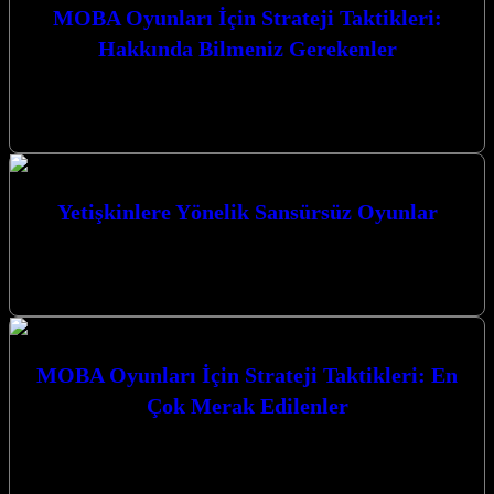
MOBA Oyunları İçin Strateji Taktikleri:
Hakkında Bilmeniz Gerekenler
MOBA Oyunları İçin Strateji Taktikleri: Hakkında Bilmeniz
Gerekenler MOBA (Çok Oyunculu Çevrimiçi Savaş Arenası)
oyunları, strateji, takım çalışması ve bireysel…
Yetişkinlere Yönelik Sansürsüz Oyunlar
Yetişkinlere Yönelik Sansürsüz Oyunlar dünyası, sınırları zorlayan
grafikler, karmaşık hikaye anlatımları ve özgür bir oyun deneyimi
sunuyor. Bu tür oyunlar,…
MOBA Oyunları İçin Strateji Taktikleri: En
Çok Merak Edilenler
MOBA oyunları için strateji taktikleri ve en çok merak edilenler,
rekabetçi arenada zirveye ulaşmanın anahtarlarını sunuyor. Bu
karmaşık dünyada ustalaşmak,…