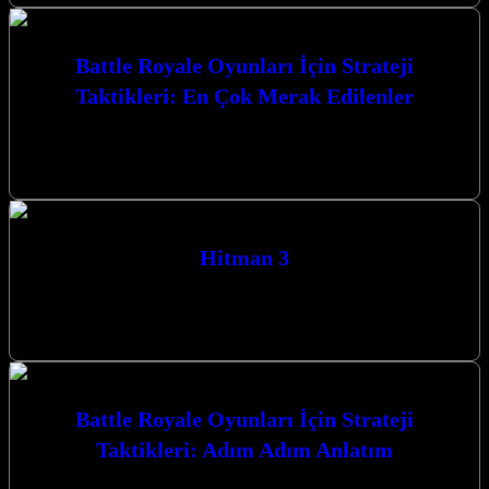
Battle Royale Oyunları İçin Strateji
Taktikleri: En Çok Merak Edilenler
Battle Royale Oyunları İçin Strateji Taktikleri: En Çok Merak
Edilenler konusunda derinlemesine bir yolculuğa çıkıyoruz. Bu
heyecan verici oyun türünde…
Hitman 3
Hitman 3, Agent 47’nin son macerası olarak karşımıza çıkıyor ve
oyuncuları nefes kesen suikast görevleriyle dolu bir dünyaya
götürüyor. Gerilim…
Battle Royale Oyunları İçin Strateji
Taktikleri: Adım Adım Anlatım
Battle Royale Oyunları İçin Strateji Taktikleri: Adım Adım Anlatım