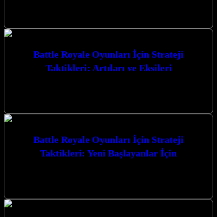
ile zaferin kapılarını aralayın. Bu rehber, hayatta kalma
mücadelesinde size üstünlük…
Battle Royale Oyunları İçin Strateji
Taktikleri: Artıları ve Eksileri
Battle Royale Oyunları İçin Strateji Taktikleri: Artıları ve Eksileri,
rekabetçi oyun dünyasında zirveye ulaşmak isteyen her oyuncunun
mutlaka bilmesi gereken…
Battle Royale Oyunları İçin Strateji
Taktikleri: Yeni Başlayanlar İçin
Battle Royale Oyunları İçin Strateji Taktikleri: Yeni Başlayanlar
İçin, bu heyecan verici oyun türünde zirveye ulaşmanız için size
rehberlik edecek.…