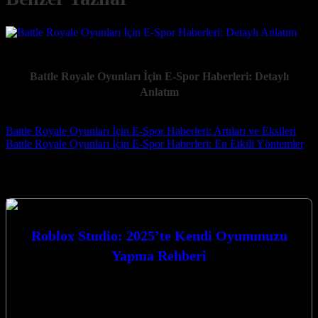
Battle Royale Oyunları İçin E-Spor Haberleri: Detaylı
Anlatım
Post navigation
Battle Royale Oyunları İçin E-Spor Haberleri: Artıları ve Eksileri
Battle Royale Oyunları İçin E-Spor Haberleri: En Etkili Yöntemler
Seçtiklerimiz
Roblox Studio: 2025’te Kendi Oyununuzu
Yapma Rehberi
Roblox Studio: 2025’te Kendi Oyununuzu Yapma Rehberi ile oyun
dünyasına adım atmaya hazır mısınız? Bu kapsamlı rehberde, 2025
yılında kendi…