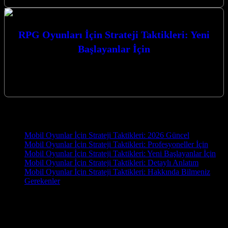
RPG Oyunları İçin Strateji Taktikleri: Yeni
Başlayanlar İçin
RPG Oyunları İçin Strateji Taktikleri: Yeni Başlayanlar İçin
rehberimizle, fantastik dünyalara adım atarken karşılaşabileceğiniz
zorlukların üstesinden gelmeniz için gereken temel…
Yeni İçerikler
Mobil Oyunlar İçin Strateji Taktikleri: 2026 Güncel
Mobil Oyunlar İçin Strateji Taktikleri: Profesyoneller İçin
Mobil Oyunlar İçin Strateji Taktikleri: Yeni Başlayanlar İçin
Mobil Oyunlar İçin Strateji Taktikleri: Detaylı Anlatım
Mobil Oyunlar İçin Strateji Taktikleri: Hakkında Bilmeniz
Gerekenler
OYUN
Oyun.EU, oyun tutkunları için hazırlanmış kapsamlı bir blog