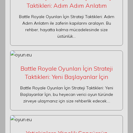
Taktikleri: Adım Adım Anlatım
Battle Royale Oyunları İçin Strateji Taktikleri: Adım
Adım Anlatım ile zaferin kapılarını aralayın. Bu
rehber, hayatta kalma mücadelesinde size
üstünlük…
Battle Royale Oyunları İçin Strateji
Taktikleri: Yeni Başlayanlar İçin
Battle Royale Oyunları İçin Strateji Taktikleri: Yeni
Başlayanlar İçin, bu heyecan verici oyun türünde
zirveye ulaşmanız için size rehberlik edecek.…