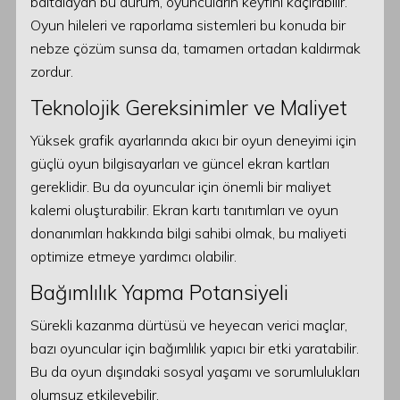
baltalayan bu durum, oyuncuların keyfini kaçırabilir.
Oyun hileleri ve raporlama sistemleri bu konuda bir
nebze çözüm sunsa da, tamamen ortadan kaldırmak
zordur.
Teknolojik Gereksinimler ve Maliyet
Yüksek grafik ayarlarında akıcı bir oyun deneyimi için
güçlü oyun bilgisayarları ve güncel ekran kartları
gereklidir. Bu da oyuncular için önemli bir maliyet
kalemi oluşturabilir. Ekran kartı tanıtımları ve oyun
donanımları hakkında bilgi sahibi olmak, bu maliyeti
optimize etmeye yardımcı olabilir.
Bağımlılık Yapma Potansiyeli
Sürekli kazanma dürtüsü ve heyecan verici maçlar,
bazı oyuncular için bağımlılık yapıcı bir etki yaratabilir.
Bu da oyun dışındaki sosyal yaşamı ve sorumlulukları
olumsuz etkileyebilir.