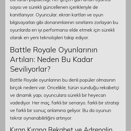
sayısı ve sürekli güncellenen içerikleriyle de
kanıtlanıyor. Oyuncular, ekran kartları ve oyun
bilgisayarları gibi donanımlarının sınırlarını zorlayan bu
oyunlarda en iyi performansı elde etmek için sürekli
olarak en yeni teknolojileri takip ediyor.
Battle Royale Oyunlarının
Artıları: Neden Bu Kadar
Seviliyorlar?
Battle Royale oyunlarının bu denli popüler olmasının
birçok nedeni var. Öncelikle, türün sunduğu rekabetçi
ve dinamik yapı, oyunculara sürekli bir heyecan
vadediyor. Her maç, farklı bir senaryo, farklı bir strateji
ve farklı bir sonuç anlamına geliyor. Bu da oyunun
tekrar oynanabilirliğini artırıyor.
Kıran Kırana Rekabet ve Adrenalin