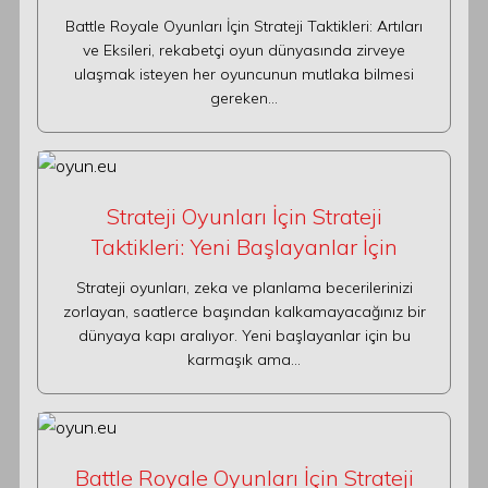
Battle Royale Oyunları İçin Strateji Taktikleri: Artıları
ve Eksileri, rekabetçi oyun dünyasında zirveye
ulaşmak isteyen her oyuncunun mutlaka bilmesi
gereken…
Strateji Oyunları İçin Strateji
Taktikleri: Yeni Başlayanlar İçin
Strateji oyunları, zeka ve planlama becerilerinizi
zorlayan, saatlerce başından kalkamayacağınız bir
dünyaya kapı aralıyor. Yeni başlayanlar için bu
karmaşık ama…
Battle Royale Oyunları İçin Strateji