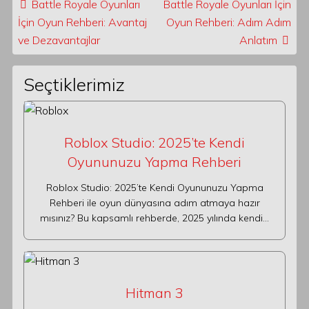
Battle Royale Oyunları
Battle Royale Oyunları İçin
İçin Oyun Rehberi: Avantaj
Oyun Rehberi: Adım Adım
ve Dezavantajlar
Anlatım
Seçtiklerimiz
Roblox Studio: 2025’te Kendi
Oyununuzu Yapma Rehberi
Roblox Studio: 2025’te Kendi Oyununuzu Yapma
Rehberi ile oyun dünyasına adım atmaya hazır
mısınız? Bu kapsamlı rehberde, 2025 yılında kendi…
Hitman 3