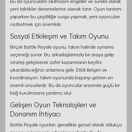
Bu da oyuncuların sıkılmasını engeller ve sürekli olarak
yeni taktikler denemelerine olanak tanır. Oyun tanıtımı
yaparken bu çeşitliliğe vurgu yapmak, yeni oyuncuları
cezbetmek için önemlidir.
Sosyal Etkileşim ve Takım Oyunu
Birçok Battle Royale oyunu, takım halinde oynama
seçeneği sunar. Bu, arkadaşlarınızla bir araya gelip
strateji geliştirerek zafer kazanmanın keyfini
çıkarabileceğiniz anlamına gelir. Etkili iletişim ve
koordinasyon, takım oyununda başarıyı getiren en
önemli unsurlardır. Bu da oyuncular arasında güçlü bir
bağ kurulmasına yardımcı olur.
Gelişen Oyun Teknolojileri ve
Donanım İhtiyacı
Battle Royale oyunları, genellikle görsel olarak oldukça