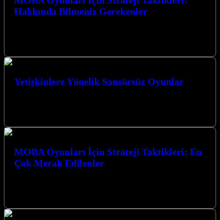
MOBA Oyunları İçin Strateji Taktikleri:
Hakkında Bilmeniz Gerekenler
MOBA Oyunları İçin Strateji Taktikleri: Hakkında Bilmeniz
Gerekenler MOBA (Çok Oyunculu Çevrimiçi Savaş Arenası)
oyunları, strateji, takım çalışması ve bireysel…
Yetişkinlere Yönelik Sansürsüz Oyunlar
Yetişkinlere Yönelik Sansürsüz Oyunlar dünyası, sınırları zorlayan
grafikler, karmaşık hikaye anlatımları ve özgür bir oyun deneyimi
sunuyor. Bu tür oyunlar,…
MOBA Oyunları İçin Strateji Taktikleri: En
Çok Merak Edilenler
MOBA oyunları için strateji taktikleri ve en çok merak edilenler,
rekabetçi arenada zirveye ulaşmanın anahtarlarını sunuyor. Bu
karmaşık dünyada ustalaşmak,…