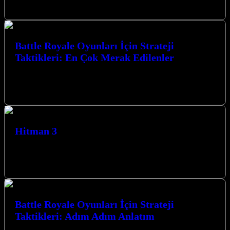
yılında kendi…
Battle Royale Oyunları İçin Strateji
Taktikleri: En Çok Merak Edilenler
Battle Royale Oyunları İçin Strateji Taktikleri: En Çok Merak
Edilenler konusunda derinlemesine bir yolculuğa çıkıyoruz. Bu
heyecan verici oyun türünde…
Hitman 3
Hitman 3, Agent 47’nin son macerası olarak karşımıza çıkıyor ve
oyuncuları nefes kesen suikast görevleriyle dolu bir dünyaya
götürüyor. Gerilim…
Battle Royale Oyunları İçin Strateji
Taktikleri: Adım Adım Anlatım