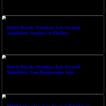
Battle Royale Oyunları İçin Strateji Taktikleri: Adım Adım Anlatım
ile zaferin kapılarını aralayın. Bu rehber, hayatta kalma
mücadelesinde size üstünlük…
Battle Royale Oyunları İçin Strateji
Taktikleri: Artıları ve Eksileri
Battle Royale Oyunları İçin Strateji Taktikleri: Artıları ve Eksileri,
rekabetçi oyun dünyasında zirveye ulaşmak isteyen her oyuncunun
mutlaka bilmesi gereken…
Battle Royale Oyunları İçin Strateji
Taktikleri: Yeni Başlayanlar İçin
Battle Royale Oyunları İçin Strateji Taktikleri: Yeni Başlayanlar
İçin, bu heyecan verici oyun türünde zirveye ulaşmanız için size
rehberlik edecek.…