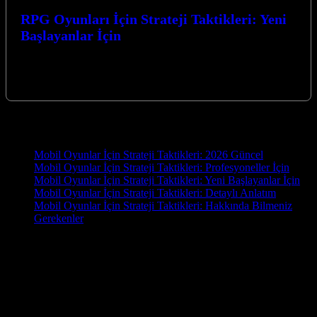
RPG Oyunları İçin Strateji Taktikleri: Yeni
Başlayanlar İçin
RPG Oyunları İçin Strateji Taktikleri: Yeni Başlayanlar İçin
rehberimizle, fantastik dünyalara adım atarken karşılaşabileceğiniz
zorlukların üstesinden gelmeniz için gereken temel…
Yeni İçerikler
Mobil Oyunlar İçin Strateji Taktikleri: 2026 Güncel
Mobil Oyunlar İçin Strateji Taktikleri: Profesyoneller İçin
Mobil Oyunlar İçin Strateji Taktikleri: Yeni Başlayanlar İçin
Mobil Oyunlar İçin Strateji Taktikleri: Detaylı Anlatım
Mobil Oyunlar İçin Strateji Taktikleri: Hakkında Bilmeniz
Gerekenler
OYUN
Oyun.EU, oyun tutkunları için hazırlanmış kapsamlı bir blog
sitesidir. En yeni oyun haberleri, detaylı incelemeler, rehberler ve
topluluk yorumlarıyla oyun dünyasını parmaklarınızın ucuna
getiriyoruz. PC, konsol ve mobil oyunlara dair güncel içerikler