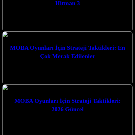
Hitman 3
Hitman 3, Agent 47’nin son macerası olarak karşımıza çıkıyor ve
oyuncuları nefes kesen suikast görevleriyle dolu bir dünyaya
götürüyor. Gerilim…
MOBA Oyunları İçin Strateji Taktikleri: En
Çok Merak Edilenler
MOBA oyunları için strateji taktikleri ve en çok merak edilenler,
rekabetçi arenada zirveye ulaşmanın anahtarlarını sunuyor. Bu
karmaşık dünyada ustalaşmak,…
MOBA Oyunları İçin Strateji Taktikleri:
2026 Güncel
MOBA Oyunları İçin Strateji Taktikleri: 2026 Güncel rehberimizle,
rekabetçi arenada zirveye tırmanmaya hazır olun. Stratejinizi bir üst
seviyeye taşıyacak en…