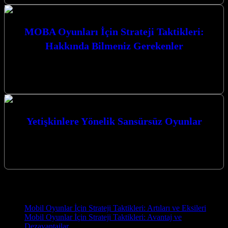
MOBA Oyunları İçin Strateji Taktikleri:
Hakkında Bilmeniz Gerekenler
MOBA Oyunları İçin Strateji Taktikleri: Hakkında Bilmeniz
Gerekenler MOBA (Çok Oyunculu Çevrimiçi Savaş Arenası)
oyunları, strateji, takım çalışması ve bireysel…
Yetişkinlere Yönelik Sansürsüz Oyunlar
Yetişkinlere Yönelik Sansürsüz Oyunlar dünyası, sınırları zorlayan
grafikler, karmaşık hikaye anlatımları ve özgür bir oyun deneyimi
sunuyor. Bu tür oyunlar,…
Yeni İçerikler
Mobil Oyunlar İçin Strateji Taktikleri: Artıları ve Eksileri
Mobil Oyunlar İçin Strateji Taktikleri: Avantaj ve
Dezavantajlar