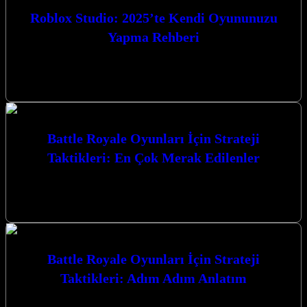
Roblox Studio: 2025’te Kendi Oyununuzu
Yapma Rehberi
Roblox Studio: 2025’te Kendi Oyununuzu Yapma Rehberi ile oyun
dünyasına adım atmaya hazır mısınız? Bu kapsamlı rehberde, 2025
yılında kendi…
Battle Royale Oyunları İçin Strateji
Taktikleri: En Çok Merak Edilenler
Battle Royale Oyunları İçin Strateji Taktikleri: En Çok Merak
Edilenler konusunda derinlemesine bir yolculuğa çıkıyoruz. Bu
heyecan verici oyun türünde…
Battle Royale Oyunları İçin Strateji
Taktikleri: Adım Adım Anlatım
Battle Royale Oyunları İçin Strateji Taktikleri: Adım Adım Anlatım