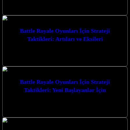
ile zaferin kapılarını aralayın. Bu rehber, hayatta kalma
mücadelesinde size üstünlük…
Battle Royale Oyunları İçin Strateji
Taktikleri: Artıları ve Eksileri
Battle Royale Oyunları İçin Strateji Taktikleri: Artıları ve Eksileri,
rekabetçi oyun dünyasında zirveye ulaşmak isteyen her oyuncunun
mutlaka bilmesi gereken…
Battle Royale Oyunları İçin Strateji
Taktikleri: Yeni Başlayanlar İçin
Battle Royale Oyunları İçin Strateji Taktikleri: Yeni Başlayanlar
İçin, bu heyecan verici oyun türünde zirveye ulaşmanız için size
rehberlik edecek.…