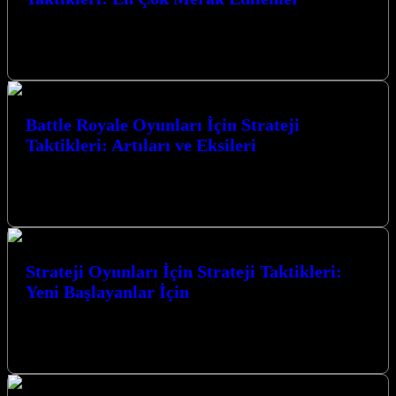
Battle Royale Oyunları İçin Strateji Taktikleri: En Çok Merak
Edilenler konusunda derinlemesine bir yolculuğa çıkıyoruz. Bu
heyecan verici oyun türünde…
Battle Royale Oyunları İçin Strateji
Taktikleri: Artıları ve Eksileri
Battle Royale Oyunları İçin Strateji Taktikleri: Artıları ve Eksileri,
rekabetçi oyun dünyasında zirveye ulaşmak isteyen her oyuncunun
mutlaka bilmesi gereken…
Strateji Oyunları İçin Strateji Taktikleri:
Yeni Başlayanlar İçin
Strateji oyunları, zeka ve planlama becerilerinizi zorlayan, saatlerce
başından kalkamayacağınız bir dünyaya kapı aralıyor. Yeni
başlayanlar için bu karmaşık ama…