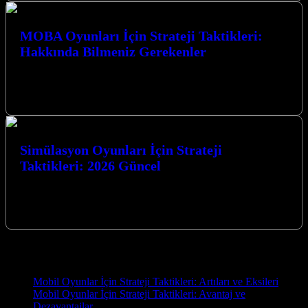
MOBA Oyunları İçin Strateji Taktikleri:
Hakkında Bilmeniz Gerekenler
MOBA Oyunları İçin Strateji Taktikleri: Hakkında Bilmeniz
Gerekenler MOBA (Çok Oyunculu Çevrimiçi Savaş Arenası)
oyunları, strateji, takım çalışması ve bireysel…
Simülasyon Oyunları İçin Strateji
Taktikleri: 2026 Güncel
Simülasyon Oyunları Dünyasında Zirveye Oynamak: 2026’da
Yenilikçi Taktikler Simülasyon oyunları, oyunculara gerçek dünyayı
dijital bir platformda deneyimleme fırsatı sunarak her…
Yeni İçerikler
Mobil Oyunlar İçin Strateji Taktikleri: Artıları ve Eksileri
Mobil Oyunlar İçin Strateji Taktikleri: Avantaj ve
Dezavantajlar