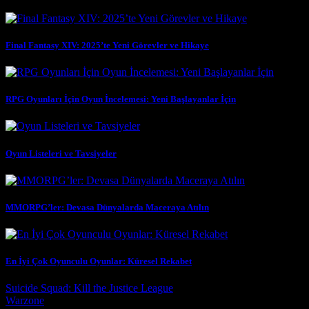
Final Fantasy XIV: 2025’te Yeni Görevler ve Hikaye
RPG Oyunları İçin Oyun İncelemesi: Yeni Başlayanlar İçin
Oyun Listeleri ve Tavsiyeler
MMORPG’ler: Devasa Dünyalarda Maceraya Atılın
En İyi Çok Oyunculu Oyunlar: Küresel Rekabet
Post navigation
Suicide Squad: Kill the Justice League
Warzone