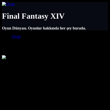
Final Fantasy XIV
Oyun Dünyası. Oyunlar hakkında her şey burada.
Main Navigation
Oyun
Final Fantasy XIV
Final Fantasy XIV, büyüleyici dünyası ve sürükleyici hikâyesiyle
milyonlarca oyuncunun kalbini fetheden bir MMORPG. Eğer siz de
bu muhteşem dünyanın bir parçası olmak ve unutulmaz bir
maceraya atılmak istiyorsanız, doğru yerdesiniz! Bu yazıda, Final
Fantasy XIV’in büyüleyici dünyasını, oyun içi mekaniklerini ve en
önemlisi, bu deneyimi en üst seviyeye taşımak için ihtiyaç
duyacağınız donanımları detaylı bir şekilde inceleyeceğiz.
Final Fantasy XIV: Efsanevi Bir
MMORPG Deneyimi