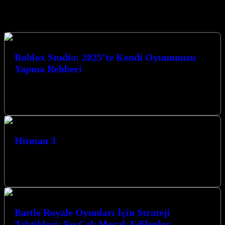
Seçtiklerimiz
Roblox Studio: 2025’te Kendi Oyununuzu
Yapma Rehberi
Roblox Studio: 2025’te Kendi Oyununuzu Yapma Rehberi ile oyun
dünyasına adım atmaya hazır mısınız? Bu kapsamlı rehberde, 2025
yılında kendi…
Hitman 3
Hitman 3, Agent 47’nin son macerası olarak karşımıza çıkıyor ve
oyuncuları nefes kesen suikast görevleriyle dolu bir dünyaya
götürüyor. Gerilim…
Battle Royale Oyunları İçin Strateji
Taktikleri: En Çok Merak Edilenler