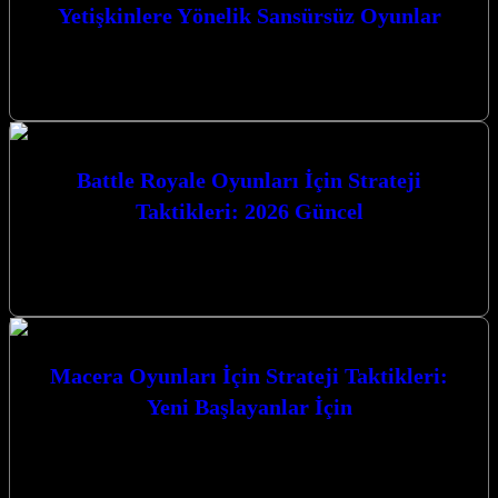
Yetişkinlere Yönelik Sansürsüz Oyunlar
Yetişkinlere Yönelik Sansürsüz Oyunlar dünyası, sınırları zorlayan
grafikler, karmaşık hikaye anlatımları ve özgür bir oyun deneyimi
sunuyor. Bu tür oyunlar,…
Battle Royale Oyunları İçin Strateji
Taktikleri: 2026 Güncel
Battle Royale Oyunları İçin Strateji Taktikleri: 2026 Güncel Battle
Royale oyunları, hayatta kalma mücadelesinin doruk noktasına
ulaştığı, adrenalin dolu ve…
Macera Oyunları İçin Strateji Taktikleri:
Yeni Başlayanlar İçin
Macera Oyunları İçin Strateji Taktikleri: Yeni Başlayanlar İçin
Macera oyunları, sizi bambaşka dünyalara taşıyan, gizemleri
çözmeye, zorlu engelleri aşmaya ve…