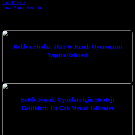
Post navigation
Helldivers 2
Dead Space Remake
Seçtiklerimiz
Roblox Studio: 2025’te Kendi Oyununuzu
Yapma Rehberi
Roblox Studio: 2025’te Kendi Oyununuzu Yapma Rehberi ile oyun
dünyasına adım atmaya hazır mısınız? Bu kapsamlı rehberde, 2025
yılında kendi…
Battle Royale Oyunları İçin Strateji
Taktikleri: En Çok Merak Edilenler
Battle Royale Oyunları İçin Strateji Taktikleri: En Çok Merak
Edilenler konusunda derinlemesine bir yolculuğa çıkıyoruz. Bu
heyecan verici oyun türünde…