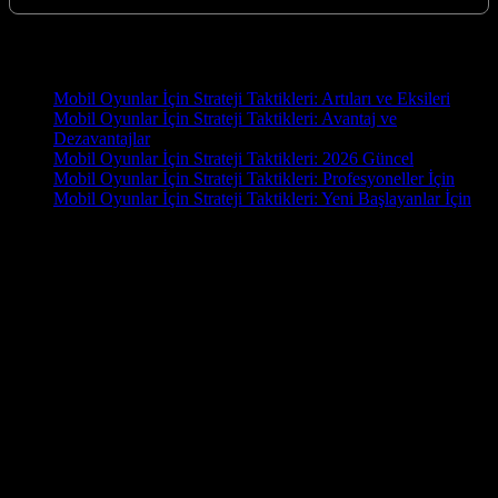
Yeni İçerikler
Mobil Oyunlar İçin Strateji Taktikleri: Artıları ve Eksileri
Mobil Oyunlar İçin Strateji Taktikleri: Avantaj ve
Dezavantajlar
Mobil Oyunlar İçin Strateji Taktikleri: 2026 Güncel
Mobil Oyunlar İçin Strateji Taktikleri: Profesyoneller İçin
Mobil Oyunlar İçin Strateji Taktikleri: Yeni Başlayanlar İçin
OYUN
Oyun.EU, oyun tutkunları için hazırlanmış kapsamlı bir blog
sitesidir. En yeni oyun haberleri, detaylı incelemeler, rehberler ve
topluluk yorumlarıyla oyun dünyasını parmaklarınızın ucuna
getiriyoruz. PC, konsol ve mobil oyunlara dair güncel içerikler
arıyorsanız doğru yerdesiniz! İster bir e-spor tutkunu olun, ister
gündelik bir oyuncu, Oyun.EU’da size göre bir şey mutlaka var.
Hemen keşfedin, oyun dünyasında fark yaratın!
Bu geliştirmeler, oyunun zorluğunu artırırken, aynı zamanda daha
tatmin edici bir oyun deneyimi sunuyor. Yılların verdiği
deneyimimiz, müşteri memnuniyetine verdiğimiz önem ve