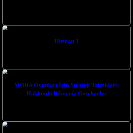
Battle Royale Oyunları İçin Strateji Taktikleri: Yeni Başlayanlar
İçin, bu heyecan verici oyun türünde zirveye ulaşmanız için size
rehberlik edecek.…
Hitman 3
Hitman 3, Agent 47’nin son macerası olarak karşımıza çıkıyor ve
oyuncuları nefes kesen suikast görevleriyle dolu bir dünyaya
götürüyor. Gerilim…
MOBA Oyunları İçin Strateji Taktikleri:
Hakkında Bilmeniz Gerekenler
MOBA Oyunları İçin Strateji Taktikleri: Hakkında Bilmeniz
Gerekenler MOBA (Çok Oyunculu Çevrimiçi Savaş Arenası)
oyunları, strateji, takım çalışması ve bireysel…