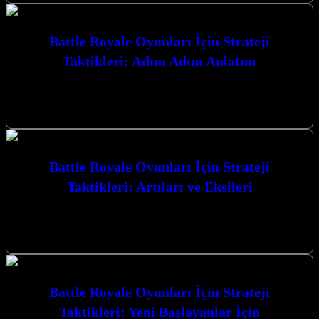
Battle Royale Oyunları İçin Strateji
Taktikleri: Adım Adım Anlatım
Battle Royale Oyunları İçin Strateji Taktikleri: Adım Adım Anlatım
ile zaferin kapılarını aralayın. Bu rehber, hayatta kalma
mücadelesinde size üstünlük…
Battle Royale Oyunları İçin Strateji
Taktikleri: Artıları ve Eksileri
Battle Royale Oyunları İçin Strateji Taktikleri: Artıları ve Eksileri,
rekabetçi oyun dünyasında zirveye ulaşmak isteyen her oyuncunun
mutlaka bilmesi gereken…
Battle Royale Oyunları İçin Strateji
Taktikleri: Yeni Başlayanlar İçin