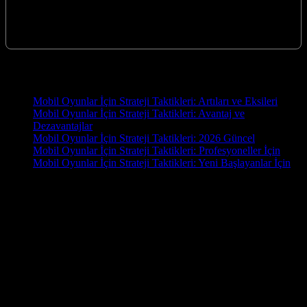
Korku oyunları, adrenalini doruklara çıkaran ve oyuncuları
koltuklarının ucuna oturtan eşsiz bir deneyim sunar. Ancak bu
gerilimli yolculukta hayatta kalmak…
Yeni İçerikler
Mobil Oyunlar İçin Strateji Taktikleri: Artıları ve Eksileri
Mobil Oyunlar İçin Strateji Taktikleri: Avantaj ve
Dezavantajlar
Mobil Oyunlar İçin Strateji Taktikleri: 2026 Güncel
Mobil Oyunlar İçin Strateji Taktikleri: Profesyoneller İçin
Mobil Oyunlar İçin Strateji Taktikleri: Yeni Başlayanlar İçin
OYUN
Oyun.EU, oyun tutkunları için hazırlanmış kapsamlı bir blog
sitesidir. En yeni oyun haberleri, detaylı incelemeler, rehberler ve
topluluk yorumlarıyla oyun dünyasını parmaklarınızın ucuna
getiriyoruz. PC, konsol ve mobil oyunlara dair güncel içerikler
arıyorsanız doğru yerdesiniz! İster bir e-spor tutkunu olun, ister
gündelik bir oyuncu, Oyun.EU’da size göre bir şey mutlaka var.
Hemen keşfedin, oyun dünyasında fark yaratın!