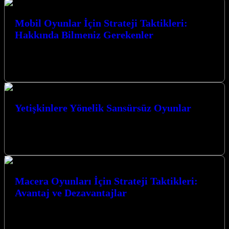
Mobil Oyunlar İçin Strateji Taktikleri:
Hakkında Bilmeniz Gerekenler
Mobil Oyunlar İçin Strateji Taktikleri: Hakkında Bilmeniz
Gerekenler, günümüzün dijital eğlence dünyasında giderek daha
fazla yer kaplayan mobil oyunlar için…
Yetişkinlere Yönelik Sansürsüz Oyunlar
Yetişkinlere Yönelik Sansürsüz Oyunlar dünyası, sınırları zorlayan
grafikler, karmaşık hikaye anlatımları ve özgür bir oyun deneyimi
sunuyor. Bu tür oyunlar,…
Macera Oyunları İçin Strateji Taktikleri:
Avantaj ve Dezavantajlar
Macera Oyunları İçin Strateji Taktikleri: Avantaj ve Dezavantajlar
Macera oyunları, oyuncuları fantastik dünyalara taşıyan,
bulmacalarla dolu ve sürükleyici hikayeler sunan…