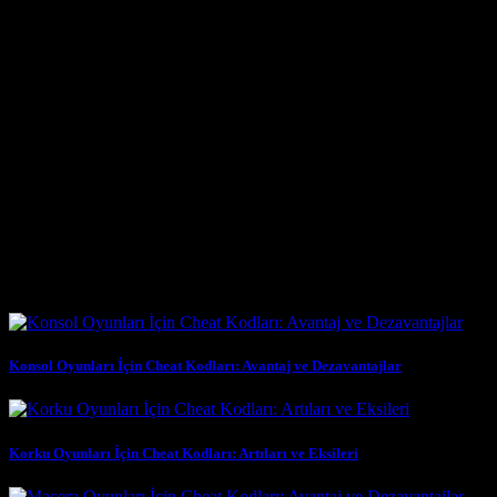
vadede oyuncunun tatmin duygusunu azaltabilir. Bir problemi
çözmenin veya bir tehlikeden kurtulmanın verdiği başarı hissi, hile
kodları ile elde edilen kolaylık karşısında sönük kalır. Bu durum,
oyuncunun oyundan aldığı keyfi düşürebilir ve oyunun sıkıcı hale
gelmesine neden olabilir. Ayrıca, bazı oyuncular için hile kullanmak,
oyunun sunduğu başarı ve ilerleme hissini baltalar. Kendi çabalarıyla
bir zorluğun üstesinden gelmek yerine, hile kodları kullanarak elde
edilen zafer, gerçek bir başarı olarak algılanmayabilir. Bu,
oyuncunun özgüvenini ve oyunla olan bağını olumsuz etkileyebilir.
**Korku Oyunları İçin Cheat Kodları: Avantaj ve Dezavantajlar**
arasında, oyuncunun kendi psikolojik tatminini ve oyun deneyiminin
kalitesini göz önünde bulundurması önemlidir
Benzer Yazılar
Konsol Oyunları İçin Cheat Kodları: Avantaj ve Dezavantajlar
Korku Oyunları İçin Cheat Kodları: Artıları ve Eksileri