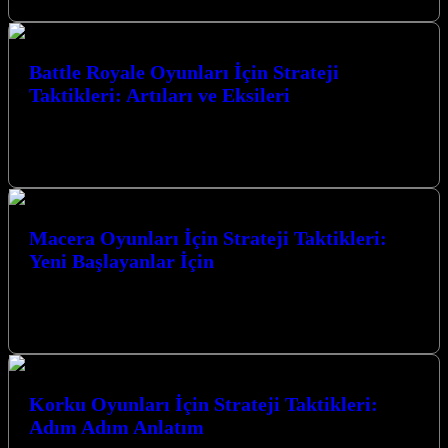
Battle Royale Oyunları İçin Strateji
Taktikleri: Artıları ve Eksileri
Battle Royale Oyunları İçin Strateji Taktikleri: Artıları ve Eksileri,
rekabetçi oyun dünyasında zirveye ulaşmak isteyen her oyuncunun
mutlaka bilmesi gereken…
Macera Oyunları İçin Strateji Taktikleri:
Yeni Başlayanlar İçin
Macera Oyunları İçin Strateji Taktikleri: Yeni Başlayanlar İçin
Macera oyunları, sizi bambaşka dünyalara taşıyan, gizemleri
çözmeye, zorlu engelleri aşmaya ve…
Korku Oyunları İçin Strateji Taktikleri:
Adım Adım Anlatım