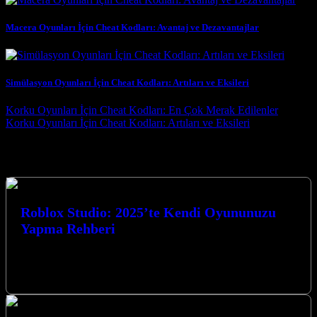
Macera Oyunları İçin Cheat Kodları: Avantaj ve Dezavantajlar
Simülasyon Oyunları İçin Cheat Kodları: Artıları ve Eksileri
Post navigation
Korku Oyunları İçin Cheat Kodları: En Çok Merak Edilenler
Korku Oyunları İçin Cheat Kodları: Artıları ve Eksileri
Seçtiklerimiz
Roblox Studio: 2025’te Kendi Oyununuzu
Yapma Rehberi
Roblox Studio: 2025’te Kendi Oyununuzu Yapma Rehberi ile oyun
dünyasına adım atmaya hazır mısınız? Bu kapsamlı rehberde, 2025
yılında kendi…