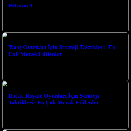
Hitman 3
Hitman 3, Agent 47’nin son macerası olarak karşımıza çıkıyor ve
oyuncuları nefes kesen suikast görevleriyle dolu bir dünyaya
götürüyor. Gerilim…
Yarış Oyunları İçin Strateji Taktikleri: En
Çok Merak Edilenler
Yarış Oyunları İçin Strateji Taktikleri: En Çok Merak Edilenler
hakkında bilmeniz gereken her şeyi bu yazıda bulacaksınız. Hız
tutkunları için…
Battle Royale Oyunları İçin Strateji
Taktikleri: En Çok Merak Edilenler
Battle Royale Oyunları İçin Strateji Taktikleri: En Çok Merak
Edilenler konusunda derinlemesine bir yolculuğa çıkıyoruz. Bu
heyecan verici oyun türünde…