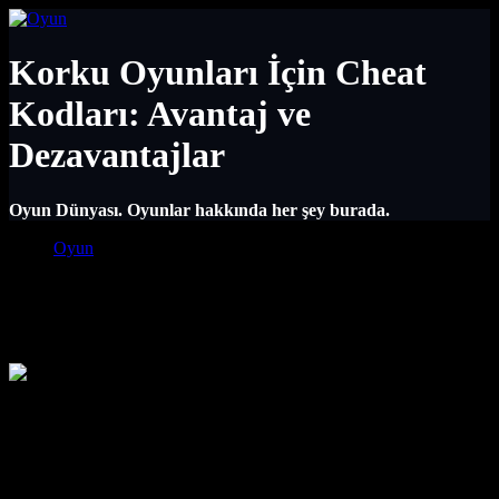
Korku Oyunları İçin Cheat
Kodları: Avantaj ve
Dezavantajlar
Oyun Dünyası. Oyunlar hakkında her şey burada.
Main Navigation
Oyun
Korku Oyunları İçin Cheat Kodları:
Avantaj ve Dezavantajlar
Korku Oyunları İçin Cheat Kodları:
Avantaj ve Dezavantajlar
Korku oyunları, adrenalin dolu anlar ve tüyler ürpertici