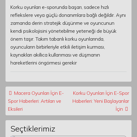
Korku oyunları e-sporunda başarı, sadece hızlı
reflekslere veya güçlü donanımlara bağlı değildir. Aynı
zamanda derin stratejik düşünme ve oyuncunun
kendi psikolojisini yönetebilme yeteneği de büyük
önem taşır. Takım tabanlı korku oyunlarında,
oyuncuların birbirleriyle etkili iletişim kurması,
kaynakları akıllıca kullanması ve düşmanın
hareketlerini öngörmesi gerekir
Post navigation
Macera Oyunları İçin E-
Korku Oyunları İçin E-Spor
Spor Haberleri: Artıları ve
Haberleri: Yeni Başlayanlar
Eksileri
İçin
Seçtiklerimiz