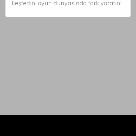
keşfedin, oyun dünyasında fark yaratın!
Bu geliştirmeler, oyunun zorluğunu artırırken, aynı
zamanda daha tatmin edici bir oyun deneyimi sunuyor.