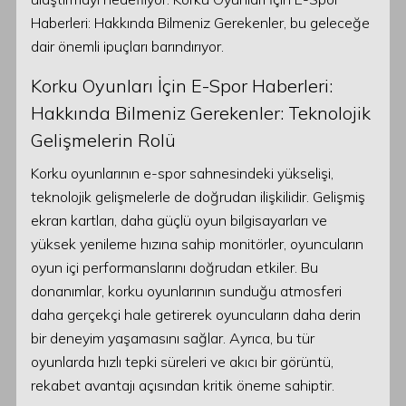
Haberleri: Hakkında Bilmeniz Gerekenler, bu geleceğe
dair önemli ipuçları barındırıyor.
Korku Oyunları İçin E-Spor Haberleri:
Hakkında Bilmeniz Gerekenler: Teknolojik
Gelişmelerin Rolü
Korku oyunlarının e-spor sahnesindeki yükselişi,
teknolojik gelişmelerle de doğrudan ilişkilidir. Gelişmiş
ekran kartları, daha güçlü oyun bilgisayarları ve
yüksek yenileme hızına sahip monitörler, oyuncuların
oyun içi performanslarını doğrudan etkiler. Bu
donanımlar, korku oyunlarının sunduğu atmosferi
daha gerçekçi hale getirerek oyuncuların daha derin
bir deneyim yaşamasını sağlar. Ayrıca, bu tür
oyunlarda hızlı tepki süreleri ve akıcı bir görüntü,
rekabet avantajı açısından kritik öneme sahiptir.