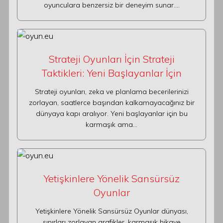
oyunculara benzersiz bir deneyim sunar.…
Strateji Oyunları İçin Strateji
Taktikleri: Yeni Başlayanlar İçin
Strateji oyunları, zeka ve planlama becerilerinizi
zorlayan, saatlerce başından kalkamayacağınız bir
dünyaya kapı aralıyor. Yeni başlayanlar için bu
karmaşık ama…
Yetişkinlere Yönelik Sansürsüz
Oyunlar
Yetişkinlere Yönelik Sansürsüz Oyunlar dünyası,
sınırları zorlayan grafikler, karmaşık hikaye