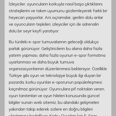
İzleyiciler, oyuncuların korkuyla nasıl başa çıktıklarını,
stratejilerini ve takım uyumunu gözlemleyerek farklı bir
heyecan yaşıyorlar. Ani sıçramalar, gerilim dolu anlar
ve oyuncuların tepkileri, izleyiciler için de adrenalin
dolu bir seyir keyfi yaratıyor.
Bu türdeki e-spor turnuvalarının geleceği oldukça
parlak görünüyor. Geliştiricilerin bu alana daha fazla
yatırım yapması, daha fazla oyunun e-spor formatına
uyarlanması ve daha büyük turnuva
organizasyonlarının düzenlenmesi bekleniyor. Özellikle
Türkiye gibi oyun ve teknolojiye büyük ilgi duyan bir
pazarda, korku oyunları e-sporunun popülerleşmesi
kaçınılmaz görünüyor. Oyunculara pif noktaları veren,
oyun tanıtımları ve oyun hileleri konusunda güncel
bilgiler sunan web sitemiz, bu alandaki gelişmeleri
yakından takip ederek sizlere en doğru bilgileri
ulaştırmayı hedefliyor. Korku Oyunları İçin E-Spor