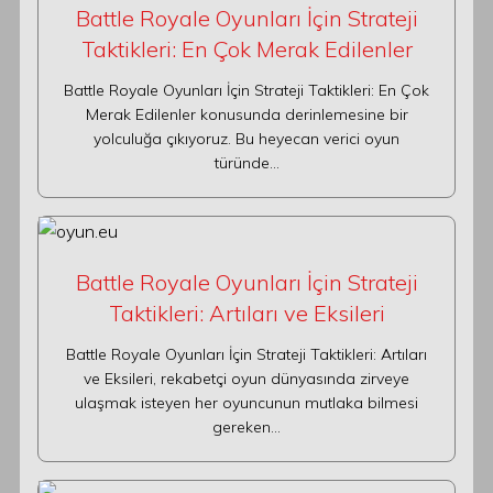
Battle Royale Oyunları İçin Strateji
Taktikleri: En Çok Merak Edilenler
Battle Royale Oyunları İçin Strateji Taktikleri: En Çok
Merak Edilenler konusunda derinlemesine bir
yolculuğa çıkıyoruz. Bu heyecan verici oyun
türünde…
Battle Royale Oyunları İçin Strateji
Taktikleri: Artıları ve Eksileri
Battle Royale Oyunları İçin Strateji Taktikleri: Artıları
ve Eksileri, rekabetçi oyun dünyasında zirveye
ulaşmak isteyen her oyuncunun mutlaka bilmesi
gereken…