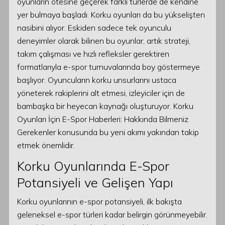
oyunların ötesine geçerek farklı türlerde de kendine
yer bulmaya başladı. Korku oyunları da bu yükselişten
nasibini alıyor. Eskiden sadece tek oyunculu
deneyimler olarak bilinen bu oyunlar, artık strateji,
takım çalışması ve hızlı refleksler gerektiren
formatlarıyla e-spor turnuvalarında boy göstermeye
başlıyor. Oyuncuların korku unsurlarını ustaca
yöneterek rakiplerini alt etmesi, izleyiciler için de
bambaşka bir heyecan kaynağı oluşturuyor. Korku
Oyunları İçin E-Spor Haberleri: Hakkında Bilmeniz
Gerekenler konusunda bu yeni akımı yakından takip
etmek önemlidir.
Korku Oyunlarında E-Spor
Potansiyeli ve Gelişen Yapı
Korku oyunlarının e-spor potansiyeli, ilk bakışta
geleneksel e-spor türleri kadar belirgin görünmeyebilir.