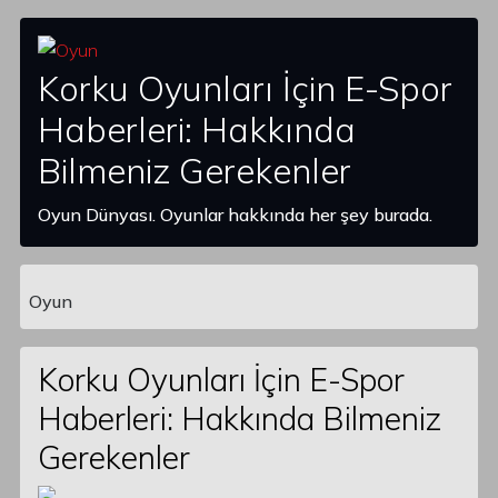
Korku Oyunları İçin E-Spor
Haberleri: Hakkında
Bilmeniz Gerekenler
Oyun Dünyası. Oyunlar hakkında her şey burada.
Oyun
Main Navigation
Korku Oyunları İçin E-Spor
Haberleri: Hakkında Bilmeniz
Gerekenler