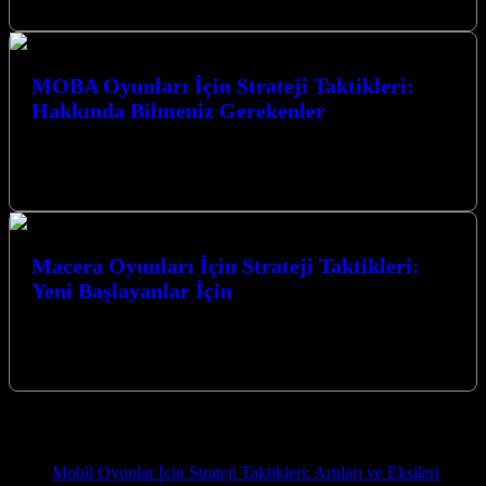
MOBA Oyunları İçin Strateji Taktikleri:
Hakkında Bilmeniz Gerekenler
MOBA Oyunları İçin Strateji Taktikleri: Hakkında Bilmeniz
Gerekenler MOBA (Çok Oyunculu Çevrimiçi Savaş Arenası)
oyunları, strateji, takım çalışması ve bireysel…
Macera Oyunları İçin Strateji Taktikleri:
Yeni Başlayanlar İçin
Macera Oyunları İçin Strateji Taktikleri: Yeni Başlayanlar İçin
Macera oyunları, sizi bambaşka dünyalara taşıyan, gizemleri
çözmeye, zorlu engelleri aşmaya ve…
Yeni İçerikler
Mobil Oyunlar İçin Strateji Taktikleri: Artıları ve Eksileri