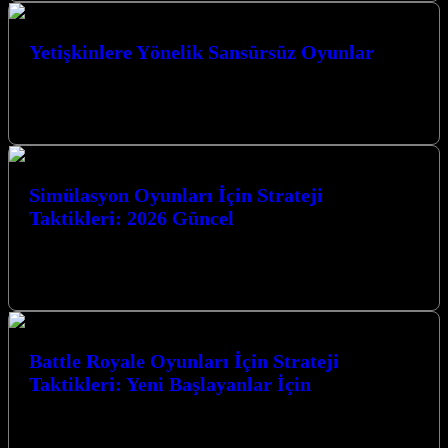
Yetişkinlere Yönelik Sansürsüz Oyunlar
Yetişkinlere Yönelik Sansürsüz Oyunlar dünyası, sınırları zorlayan
grafikler, karmaşık hikaye anlatımları ve özgür bir oyun deneyimi
sunuyor. Bu tür oyunlar,…
Simülasyon Oyunları İçin Strateji
Taktikleri: 2026 Güncel
Simülasyon Oyunları Dünyasında Zirveye Oynamak: 2026’da
Yenilikçi Taktikler Simülasyon oyunları, oyunculara gerçek dünyayı
dijital bir platformda deneyimleme fırsatı sunarak her…
Battle Royale Oyunları İçin Strateji
Taktikleri: Yeni Başlayanlar İçin
Battle Royale Oyunları İçin Strateji Taktikleri: Yeni Başlayanlar
İçin, bu heyecan verici oyun türünde zirveye ulaşmanız için size
rehberlik edecek.…