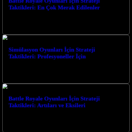
Battle Royale Oyunları İçin Strateji
Taktikleri: En Çok Merak Edilenler
Battle Royale Oyunları İçin Strateji Taktikleri: En Çok Merak
Edilenler konusunda derinlemesine bir yolculuğa çıkıyoruz. Bu
heyecan verici oyun türünde…
Simülasyon Oyunları İçin Strateji
Taktikleri: Profesyoneller İçin
Simülasyon Oyunları İçin Strateji Taktikleri: Profesyoneller İçin
Simülasyon oyunları, gerçek dünyanın karmaşıklığını dijital ortama
taşıyarak oyunculara benzersiz bir deneyim sunar.…
Battle Royale Oyunları İçin Strateji
Taktikleri: Artıları ve Eksileri
Battle Royale Oyunları İçin Strateji Taktikleri: Artıları ve Eksileri,
rekabetçi oyun dünyasında zirveye ulaşmak isteyen her oyuncunun
mutlaka bilmesi gereken…