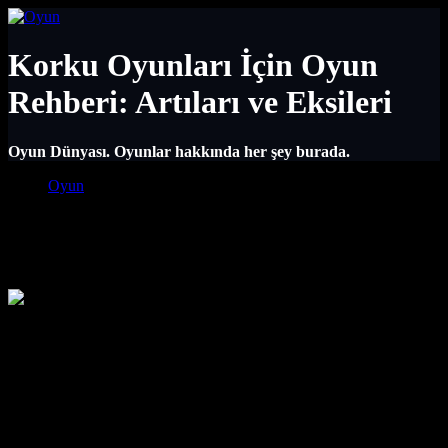
Korku Oyunları İçin Oyun
Rehberi: Artıları ve Eksileri
Oyun Dünyası. Oyunlar hakkında her şey burada.
Main Navigation
Oyun
Korku Oyunları İçin Oyun Rehberi:
Artıları ve Eksileri
Korku Oyunları Dünyasına Adım Atın:
Artıları ve Eksileriyle Kapsamlı Bir
Bakış
Korku oyunları, oyuncuları koltuklarının kenarına oturtan, kalp