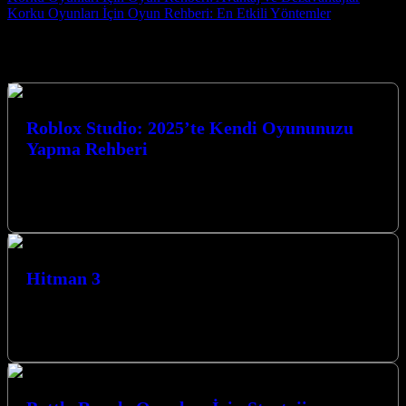
Korku Oyunları İçin Oyun Rehberi: En Etkili Yöntemler
Seçtiklerimiz
Roblox Studio: 2025’te Kendi Oyununuzu
Yapma Rehberi
Roblox Studio: 2025’te Kendi Oyununuzu Yapma Rehberi ile oyun
dünyasına adım atmaya hazır mısınız? Bu kapsamlı rehberde, 2025
yılında kendi…
Hitman 3
Hitman 3, Agent 47’nin son macerası olarak karşımıza çıkıyor ve
oyuncuları nefes kesen suikast görevleriyle dolu bir dünyaya
götürüyor. Gerilim…