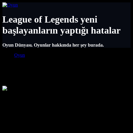
League of Legends yeni
başlayanların yaptığı hatalar
Oyun Dünyası. Oyunlar hakkında her şey burada.
Main Navigation
Oyun
League of Legends yeni başlayanların
yaptığı hatalar
League of Legends yeni başlayanların yaptığı hatalar, oyunun
derinliklerine dalmaya çalışan her acemi oyuncunun karşılaştığı
yaygın tuzaklardır. Bu hataları erkenden fark etmek ve düzeltmek,
oyun deneyiminizi hızla iyileştirmenin ve rakiplerinize karşı avantaj
sağlamanın anahtarıdır. Bu yazıda, bu kritik hataları detaylı bir
şekilde inceleyerek, sizi daha başarılı bir Summoner olmaya
hazırlayacağız.