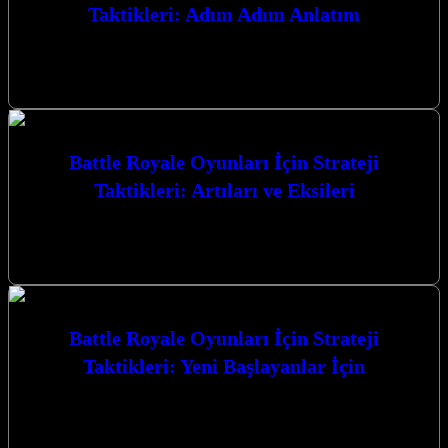
Taktikleri: Adım Adım Anlatım
Battle Royale Oyunları İçin Strateji Taktikleri: Adım Adım Anlatım
ile zaferin kapılarını aralayın. Bu rehber, hayatta kalma
mücadelesinde size üstünlük…
Battle Royale Oyunları İçin Strateji
Taktikleri: Artıları ve Eksileri
Battle Royale Oyunları İçin Strateji Taktikleri: Artıları ve Eksileri,
rekabetçi oyun dünyasında zirveye ulaşmak isteyen her oyuncunun
mutlaka bilmesi gereken…
Battle Royale Oyunları İçin Strateji
Taktikleri: Yeni Başlayanlar İçin
Battle Royale Oyunları İçin Strateji Taktikleri: Yeni Başlayanlar
İçin, bu heyecan verici oyun türünde zirveye ulaşmanız için size
rehberlik edecek.…