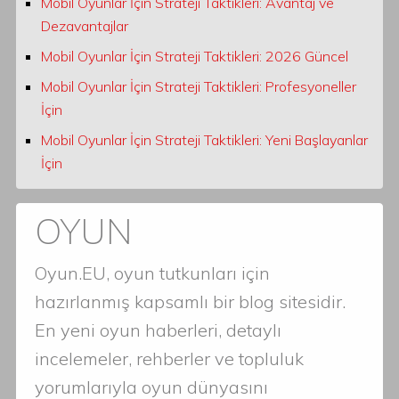
Mobil Oyunlar İçin Strateji Taktikleri: Avantaj ve
Dezavantajlar
Mobil Oyunlar İçin Strateji Taktikleri: 2026 Güncel
Mobil Oyunlar İçin Strateji Taktikleri: Profesyoneller
İçin
Mobil Oyunlar İçin Strateji Taktikleri: Yeni Başlayanlar
İçin
OYUN
Oyun.EU, oyun tutkunları için
hazırlanmış kapsamlı bir blog sitesidir.
En yeni oyun haberleri, detaylı
incelemeler, rehberler ve topluluk
yorumlarıyla oyun dünyasını