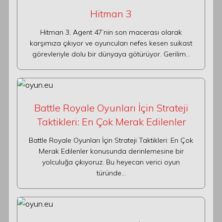
Hitman 3
Hitman 3, Agent 47’nin son macerası olarak
karşımıza çıkıyor ve oyuncuları nefes kesen suikast
görevleriyle dolu bir dünyaya götürüyor. Gerilim…
Battle Royale Oyunları İçin Strateji
Taktikleri: En Çok Merak Edilenler
Battle Royale Oyunları İçin Strateji Taktikleri: En Çok
Merak Edilenler konusunda derinlemesine bir
yolculuğa çıkıyoruz. Bu heyecan verici oyun
türünde…