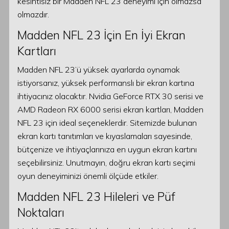
kesintisiz bir Madden NFL 23 deneyimi için olmazsa
olmazdır.
Madden NFL 23 İçin En İyi Ekran
Kartları
Madden NFL 23’ü yüksek ayarlarda oynamak
istiyorsanız, yüksek performanslı bir ekran kartına
ihtiyacınız olacaktır. Nvidia GeForce RTX 30 serisi ve
AMD Radeon RX 6000 serisi ekran kartları, Madden
NFL 23 için ideal seçeneklerdir. Sitemizde bulunan
ekran kartı tanıtımları ve kıyaslamaları sayesinde,
bütçenize ve ihtiyaçlarınıza en uygun ekran kartını
seçebilirsiniz. Unutmayın, doğru ekran kartı seçimi
oyun deneyiminizi önemli ölçüde etkiler.
Madden NFL 23 Hileleri ve Püf
Noktaları