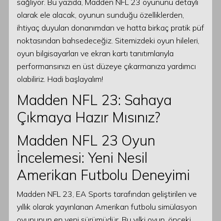
sağlıyor. Bu yazıda, Madden NFL 23 oyununu detaylı
olarak ele alacak, oyunun sunduğu özelliklerden,
ihtiyaç duyulan donanımdan ve hatta birkaç pratik püf
noktasından bahsedeceğiz. Sitemizdeki oyun hileleri,
oyun bilgisayarları ve ekran kartı tanıtımlarıyla
performansınızı en üst düzeye çıkarmanıza yardımcı
olabiliriz. Hadi başlayalım!
Madden NFL 23: Sahaya
Çıkmaya Hazır Mısınız?
Madden NFL 23 Oyun
İncelemesi: Yeni Nesil
Amerikan Futbolu Deneyimi
Madden NFL 23, EA Sports tarafından geliştirilen ve
yıllık olarak yayınlanan Amerikan futbolu simülasyon
oyununun en yeni sürümüdür. Bu yılki oyun, önceki