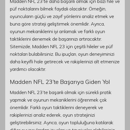
Madden NFL 23’te daha başarılı olmak için bazı hile ve
püf noktalarını bilmek faydalı olacaktır. Örneğin,
oyuncuların güçlü ve zayıf yönlerini analiz etmek ve
buna göre strateji geliştirmek önemlidir. Ayrıca,
oyunun mekaniklerini iyi anlamak ve farklı oyun
taktiklerini denemek de başarınızı artıracaktır.
Sitemizde, Madden NFL 23 için çeşitli hileler ve püf
noktaları bulabilirsiniz. Bu ipuçları, oyun deneyiminizi
daha keyifli hale getirecek ve rakiplerinizi alt etmenize
yardımcı olacaktır.
Madden NFL 23’te Başarıya Giden Yol
Madden NFL 23’te başarılı olmak için sürekli pratik
yapmak ve oyunun mekaniklerini öğrenmek çok
önemlidir. Farklı oyun taktiklerini deneyerek ve
rakiplerinizi analiz ederek, oyun stratejinizi
geliştirebilirsiniz. Ayrıca, oyun topluluğuna katılarak