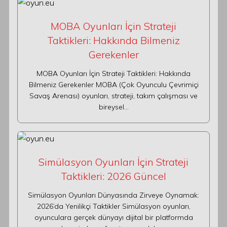
MOBA Oyunları İçin Strateji
Taktikleri: Hakkında Bilmeniz
Gerekenler
MOBA Oyunları İçin Strateji Taktikleri: Hakkında
Bilmeniz Gerekenler MOBA (Çok Oyunculu Çevrimiçi
Savaş Arenası) oyunları, strateji, takım çalışması ve
bireysel…
Simülasyon Oyunları İçin Strateji
Taktikleri: 2026 Güncel
Simülasyon Oyunları Dünyasında Zirveye Oynamak:
2026’da Yenilikçi Taktikler Simülasyon oyunları,
oyunculara gerçek dünyayı dijital bir platformda