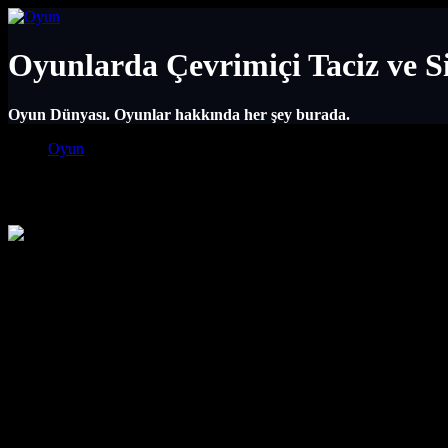
Oyunlarda Çevrimiçi Taciz ve S
Oyun Dünyası. Oyunlar hakkında her şey burada.
Main Navigation
Oyun
Oyunlarda Çevrimiçi Taciz ve Siber Zorb
Oyunlarda Çevrimiçi Taciz ve Siber Zorbalıkla Mücadele, günümüzün e
etmeli ve sağlıklı bir oyun topluluğu oluşturmalıyız. Bu yazıda, çevrim
Oyun Dünyasının Karanlık Yüzü: Çevrimiç
Sanal dünyanın sunduğu anonimlik ve uzaklık hissi, ne yazık ki bazı bi
derinden etkileyen, psikolojik ve duygusal yaralar açabilen ciddi bir 
Oyunlarda Çevrimiçi Taciz ve Siber Zorba