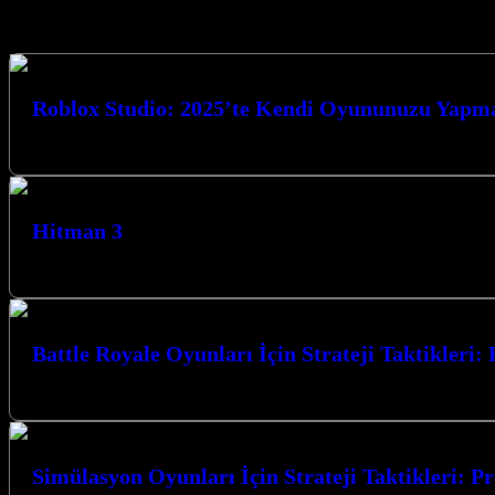
Seçtiklerimiz
Roblox Studio: 2025’te Kendi Oyununuzu Yapm
Roblox Studio: 2025’te Kendi Oyununuzu Yapma Rehberi ile oyun dünyas
Hitman 3
Hitman 3, Agent 47’nin son macerası olarak karşımıza çıkıyor ve oyuncul
Battle Royale Oyunları İçin Strateji Taktikleri
Battle Royale Oyunları İçin Strateji Taktikleri: En Çok Merak Edilenler
Simülasyon Oyunları İçin Strateji Taktikleri: Pr