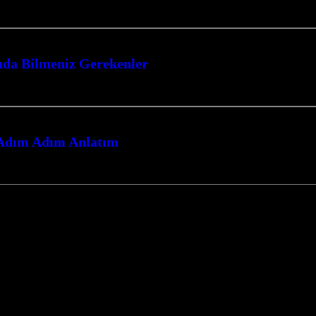
u heyecan verici oyun türünde zirveye ulaşmanız için size rehberlik edecek.…
nda Bilmeniz Gerekenler
OBA (Çok Oyunculu Çevrimiçi Savaş Arenası) oyunları, strateji, takım çalışm
: Adım Adım Anlatım
ferin kapılarını aralayın. Bu rehber, hayatta kalma mücadelesinde size üstünlü