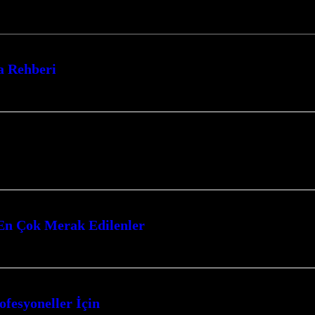
a Rehberi
ına adım atmaya hazır mısınız? Bu kapsamlı rehberde, 2025 yılında kendi…
arı nefes kesen suikast görevleriyle dolu bir dünyaya götürüyor. Gerilim…
: En Çok Merak Edilenler
 konusunda derinlemesine bir yolculuğa çıkıyoruz. Bu heyecan verici oyun tür
ofesyoneller İçin