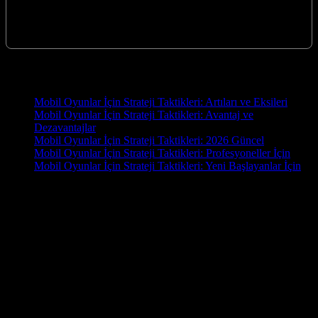
Macera Oyunları İçin Strateji Taktikleri: Yeni Başlayanlar İçin
Macera oyunları, sizi bambaşka dünyalara taşıyan, gizemleri
çözmeye, zorlu engelleri aşmaya ve…
Yeni İçerikler
Mobil Oyunlar İçin Strateji Taktikleri: Artıları ve Eksileri
Mobil Oyunlar İçin Strateji Taktikleri: Avantaj ve
Dezavantajlar
Mobil Oyunlar İçin Strateji Taktikleri: 2026 Güncel
Mobil Oyunlar İçin Strateji Taktikleri: Profesyoneller İçin
Mobil Oyunlar İçin Strateji Taktikleri: Yeni Başlayanlar İçin
OYUN
Oyun.EU, oyun tutkunları için hazırlanmış kapsamlı bir blog
sitesidir. En yeni oyun haberleri, detaylı incelemeler, rehberler ve
topluluk yorumlarıyla oyun dünyasını parmaklarınızın ucuna
getiriyoruz. PC, konsol ve mobil oyunlara dair güncel içerikler
arıyorsanız doğru yerdesiniz! İster bir e-spor tutkunu olun, ister
gündelik bir oyuncu, Oyun.EU’da size göre bir şey mutlaka var.
Hemen keşfedin, oyun dünyasında fark yaratın!