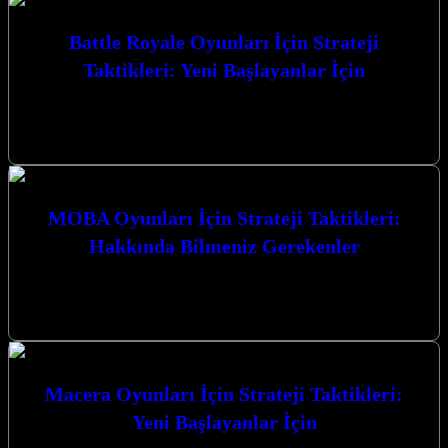
Battle Royale Oyunları İçin Strateji
Taktikleri: Yeni Başlayanlar İçin
Battle Royale Oyunları İçin Strateji Taktikleri: Yeni Başlayanlar
İçin, bu heyecan verici oyun türünde zirveye ulaşmanız için size
rehberlik edecek.…
MOBA Oyunları İçin Strateji Taktikleri:
Hakkında Bilmeniz Gerekenler
MOBA Oyunları İçin Strateji Taktikleri: Hakkında Bilmeniz
Gerekenler MOBA (Çok Oyunculu Çevrimiçi Savaş Arenası)
oyunları, strateji, takım çalışması ve bireysel…
Macera Oyunları İçin Strateji Taktikleri:
Yeni Başlayanlar İçin