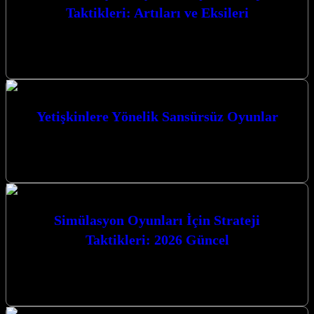
Taktikleri: Artıları ve Eksileri
Battle Royale Oyunları İçin Strateji Taktikleri: Artıları ve Eksileri,
rekabetçi oyun dünyasında zirveye ulaşmak isteyen her oyuncunun
mutlaka bilmesi gereken…
Yetişkinlere Yönelik Sansürsüz Oyunlar
Yetişkinlere Yönelik Sansürsüz Oyunlar dünyası, sınırları zorlayan
grafikler, karmaşık hikaye anlatımları ve özgür bir oyun deneyimi
sunuyor. Bu tür oyunlar,…
Simülasyon Oyunları İçin Strateji
Taktikleri: 2026 Güncel
Simülasyon Oyunları Dünyasında Zirveye Oynamak: 2026’da
Yenilikçi Taktikler Simülasyon oyunları, oyunculara gerçek dünyayı
dijital bir platformda deneyimleme fırsatı sunarak her…