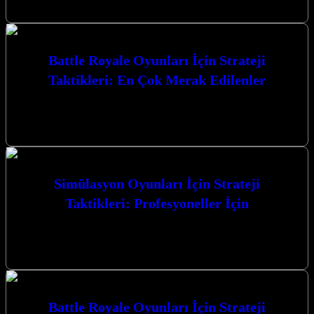
götürüyor. Gerilim…
Battle Royale Oyunları İçin Strateji
Taktikleri: En Çok Merak Edilenler
Battle Royale Oyunları İçin Strateji Taktikleri: En Çok Merak
Edilenler konusunda derinlemesine bir yolculuğa çıkıyoruz. Bu
heyecan verici oyun türünde…
Simülasyon Oyunları İçin Strateji
Taktikleri: Profesyoneller İçin
Simülasyon Oyunları İçin Strateji Taktikleri: Profesyoneller İçin
Simülasyon oyunları, gerçek dünyanın karmaşıklığını dijital ortama
taşıyarak oyunculara benzersiz bir deneyim sunar.…
Battle Royale Oyunları İçin Strateji