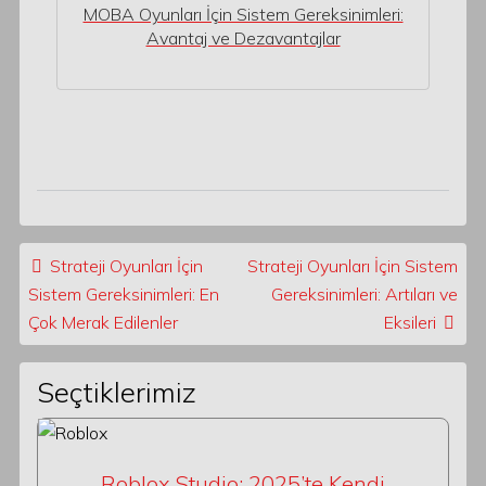
MOBA Oyunları İçin Sistem Gereksinimleri:
Avantaj ve Dezavantajlar
Post navigation
Strateji Oyunları İçin
Strateji Oyunları İçin Sistem
Sistem Gereksinimleri: En
Gereksinimleri: Artıları ve
Çok Merak Edilenler
Eksileri
Seçtiklerimiz
Roblox Studio: 2025’te Kendi