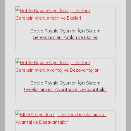
Battle Royale Oyunları İçin Sistem
Gereksinimleri: Artıları ve Eksileri
Battle Royale Oyunları İçin Sistem
Gereksinimleri: Avantaj ve Dezavantajlar