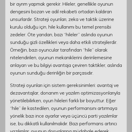
bir ayrım yapmak gerekir. Hileler, genellikle oyunun
dengesini bozan ve adil rekabeti ortadan kaldıran
unsurlardır. Strateji oyunları, zeka ve taktik üzerine
kurulu olduğu için, hile kullanımı bu temel prensibi
zedeler. Öte yandan, bazı “hileler” aslında oyunun
sunduğu gizli özellikleri veya daha etkili stratejilerdir.
Örneğin, bazı oyuncular tarafından “hile” olarak
nitelendirilen, oyunun mekaniklerini derinlemesine
anlayan ve bu bilgiyi avantaja çeviren taktikler, aslında
oyunun sunduğu derinliğin bir parçasıdır.
Strateji oyunları için sistem gereksinimleri: avantaj ve
dezavantajlar, donanım ve yazılım optimizasyonlarıyla
yönetilebilirken, oyun hileleri farklı bir boyuttur. Eğer
“hile” ile kastedilen, oyunun performansını artırmaya
yönelik bazı ince ayarlar veya üçüncü parti yazılımlar
ise, bu dikkatli kullanılmalıdır. Bazı performans artırıcı
yazılımlar, oyunun dosyalarına müdahale ederek