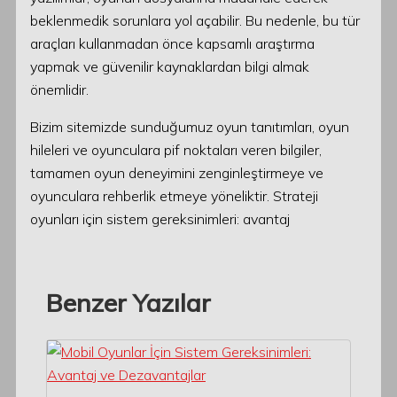
beklenmedik sorunlara yol açabilir. Bu nedenle, bu tür
araçları kullanmadan önce kapsamlı araştırma
yapmak ve güvenilir kaynaklardan bilgi almak
önemlidir.
Bizim sitemizde sunduğumuz oyun tanıtımları, oyun
hileleri ve oyunculara pif noktaları veren bilgiler,
tamamen oyun deneyimini zenginleştirmeye ve
oyunculara rehberlik etmeye yöneliktir. Strateji
oyunları için sistem gereksinimleri: avantaj
Benzer Yazılar