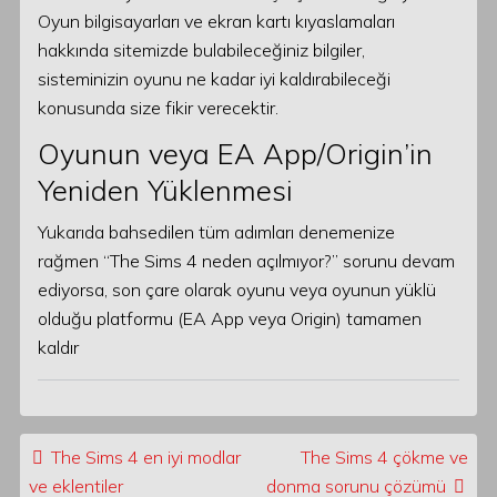
Oyun bilgisayarları ve ekran kartı kıyaslamaları
hakkında sitemizde bulabileceğiniz bilgiler,
sisteminizin oyunu ne kadar iyi kaldırabileceği
konusunda size fikir verecektir.
Oyunun veya EA App/Origin’in
Yeniden Yüklenmesi
Yukarıda bahsedilen tüm adımları denemenize
rağmen “The Sims 4 neden açılmıyor?” sorunu devam
ediyorsa, son çare olarak oyunu veya oyunun yüklü
olduğu platformu (EA App veya Origin) tamamen
kaldır
Post navigation
The Sims 4 en iyi modlar
The Sims 4 çökme ve
ve eklentiler
donma sorunu çözümü