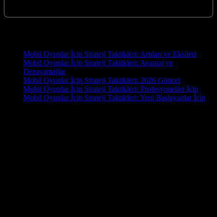
dijital bir platformda deneyimleme fırsatı sunarak her…
Yeni İçerikler
Mobil Oyunlar İçin Strateji Taktikleri: Artıları ve Eksileri
Mobil Oyunlar İçin Strateji Taktikleri: Avantaj ve
Dezavantajlar
Mobil Oyunlar İçin Strateji Taktikleri: 2026 Güncel
Mobil Oyunlar İçin Strateji Taktikleri: Profesyoneller İçin
Mobil Oyunlar İçin Strateji Taktikleri: Yeni Başlayanlar İçin
OYUN
Oyun.EU, oyun tutkunları için hazırlanmış kapsamlı bir blog
sitesidir. En yeni oyun haberleri, detaylı incelemeler, rehberler ve
topluluk yorumlarıyla oyun dünyasını parmaklarınızın ucuna
getiriyoruz. PC, konsol ve mobil oyunlara dair güncel içerikler
arıyorsanız doğru yerdesiniz! İster bir e-spor tutkunu olun, ister
gündelik bir oyuncu, Oyun.EU’da size göre bir şey mutlaka var.
Hemen keşfedin, oyun dünyasında fark yaratın!
Bu geliştirmeler, oyunun zorluğunu artırırken, aynı zamanda daha
tatmin edici bir oyun deneyimi sunuyor. Yılların verdiği