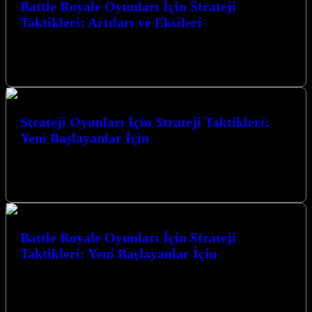
Battle Royale Oyunları İçin Strateji
Taktikleri: Artıları ve Eksileri
Battle Royale Oyunları İçin Strateji Taktikleri: Artıları ve Eksileri,
rekabetçi oyun dünyasında zirveye ulaşmak isteyen her oyuncunun
mutlaka bilmesi gereken…
Strateji Oyunları İçin Strateji Taktikleri:
Yeni Başlayanlar İçin
Strateji oyunları, zeka ve planlama becerilerinizi zorlayan, saatlerce
başından kalkamayacağınız bir dünyaya kapı aralıyor. Yeni
başlayanlar için bu karmaşık ama…
Battle Royale Oyunları İçin Strateji
Taktikleri: Yeni Başlayanlar İçin
Battle Royale Oyunları İçin Strateji Taktikleri: Yeni Başlayanlar
İçin, bu heyecan verici oyun türünde zirveye ulaşmanız için size
rehberlik edecek.…