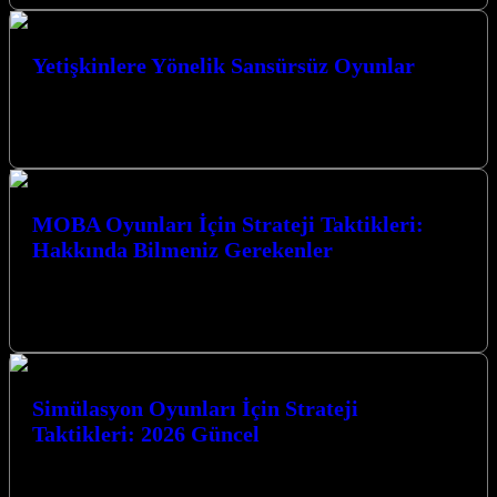
Yetişkinlere Yönelik Sansürsüz Oyunlar
Yetişkinlere Yönelik Sansürsüz Oyunlar dünyası, sınırları zorlayan
grafikler, karmaşık hikaye anlatımları ve özgür bir oyun deneyimi
sunuyor. Bu tür oyunlar,…
MOBA Oyunları İçin Strateji Taktikleri:
Hakkında Bilmeniz Gerekenler
MOBA Oyunları İçin Strateji Taktikleri: Hakkında Bilmeniz
Gerekenler MOBA (Çok Oyunculu Çevrimiçi Savaş Arenası)
oyunları, strateji, takım çalışması ve bireysel…
Simülasyon Oyunları İçin Strateji
Taktikleri: 2026 Güncel
Simülasyon Oyunları Dünyasında Zirveye Oynamak: 2026’da
Yenilikçi Taktikler Simülasyon oyunları, oyunculara gerçek dünyayı