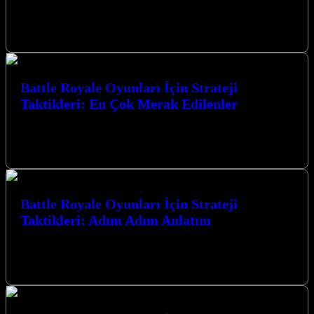
Hitman 3, Agent 47’nin son macerası olarak karşımıza çıkıyor ve
oyuncuları nefes kesen suikast görevleriyle dolu bir dünyaya
götürüyor. Gerilim…
Battle Royale Oyunları İçin Strateji
Taktikleri: En Çok Merak Edilenler
Battle Royale Oyunları İçin Strateji Taktikleri: En Çok Merak
Edilenler konusunda derinlemesine bir yolculuğa çıkıyoruz. Bu
heyecan verici oyun türünde…
Battle Royale Oyunları İçin Strateji
Taktikleri: Adım Adım Anlatım
Battle Royale Oyunları İçin Strateji Taktikleri: Adım Adım Anlatım
ile zaferin kapılarını aralayın. Bu rehber, hayatta kalma
mücadelesinde size üstünlük…