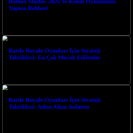
Roblox Studio: 2025’te Kendi Oyununuzu
Yapma Rehberi
Roblox Studio: 2025’te Kendi Oyununuzu Yapma Rehberi ile oyun
dünyasına adım atmaya hazır mısınız? Bu kapsamlı rehberde, 2025
yılında kendi…
Battle Royale Oyunları İçin Strateji
Taktikleri: En Çok Merak Edilenler
Battle Royale Oyunları İçin Strateji Taktikleri: En Çok Merak
Edilenler konusunda derinlemesine bir yolculuğa çıkıyoruz. Bu
heyecan verici oyun türünde…
Battle Royale Oyunları İçin Strateji
Taktikleri: Adım Adım Anlatım
Battle Royale Oyunları İçin Strateji Taktikleri: Adım Adım Anlatım
ile zaferin kapılarını aralayın. Bu rehber, hayatta kalma
mücadelesinde size üstünlük…