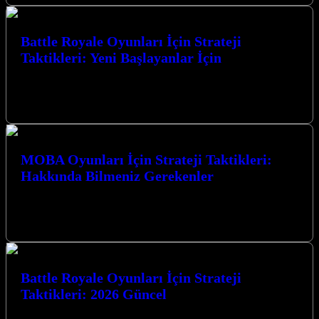
Battle Royale Oyunları İçin Strateji
Taktikleri: Yeni Başlayanlar İçin
Battle Royale Oyunları İçin Strateji Taktikleri: Yeni Başlayanlar
İçin, bu heyecan verici oyun türünde zirveye ulaşmanız için size
rehberlik edecek.…
MOBA Oyunları İçin Strateji Taktikleri:
Hakkında Bilmeniz Gerekenler
MOBA Oyunları İçin Strateji Taktikleri: Hakkında Bilmeniz
Gerekenler MOBA (Çok Oyunculu Çevrimiçi Savaş Arenası)
oyunları, strateji, takım çalışması ve bireysel…
Battle Royale Oyunları İçin Strateji
Taktikleri: 2026 Güncel
Battle Royale Oyunları İçin Strateji Taktikleri: 2026 Güncel Battle