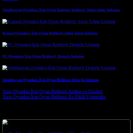
Simülasyon Oyunları İçin Oyun İndirme Rehberi: Adım Adım Anlatım
Konsol Oyunları İçin Oyun Rehberi: Adım Adım Anlatım
PC Oyunları İçin Oyun Rehberi: Detaylı Anlatım
Simülasyon Oyunları İçin Oyun Rehberi: Detaylı Anlatım
Post navigation
Yarış Oyunları İçin Oyun Rehberi: Artıları ve Eksileri
Yarış Oyunları İçin Oyun Rehberi: En Etkili Yöntemler
Seçtiklerimiz