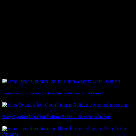
Online yarışlar, gerçek oyuncularla rekabet etmenin en heyecan
verici yoludur. Ancak, bu platformda başarılı olmak, sadece hızlı
sürmekten daha fazlasını gerektirir. Rakip oyuncuların sürüş
tarzlarını anlamak, onların hamlelerini tahmin etmek ve doğru
zamanda atak yapmak önemlidir. Yarış öncesinde aracınızın
ayarlarını pist ve rakip profiline göre optimize etmek de size avantaj
sağlayabilir. Yarış sırasında, sadece kendi aracınıza odaklanmak
yerine, çevrenizdeki diğer araçları da gözlemleyin. Rakip
oyuncuların hatalarını değerlendirmek ve bu hataları kendi lehinize
kullanmak, stratejinizin bir parçası olmalıdır. Ayrıca, yarış kurallarına
uymak ve fair play prensiplerini benimsemek, hem
Benzer Yazılar
Simülasyon Oyunları İçin Kurulum Anlatımı: 2026 Güncel
Yarış Oyunları İçin Oyun İndirme Rehberi: Adım Adım Anlatım