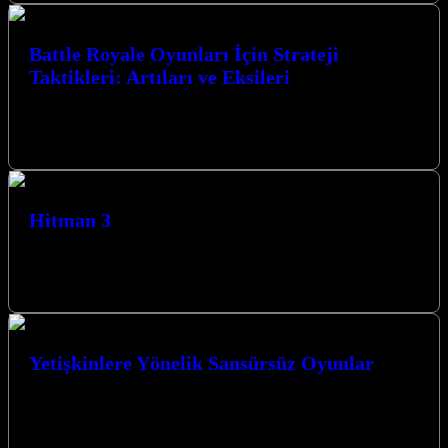
Battle Royale Oyunları İçin Strateji
Taktikleri: Artıları ve Eksileri
Battle Royale Oyunları İçin Strateji Taktikleri: Artıları ve Eksileri,
rekabetçi oyun dünyasında zirveye ulaşmak isteyen her oyuncunun
mutlaka bilmesi gereken…
Hitman 3
Hitman 3, Agent 47’nin son macerası olarak karşımıza çıkıyor ve
oyuncuları nefes kesen suikast görevleriyle dolu bir dünyaya
götürüyor. Gerilim…
Yetişkinlere Yönelik Sansürsüz Oyunlar
Yetişkinlere Yönelik Sansürsüz Oyunlar dünyası, sınırları zorlayan
grafikler, karmaşık hikaye anlatımları ve özgür bir oyun deneyimi
sunuyor. Bu tür oyunlar,…