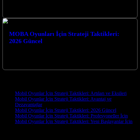
Royale oyunları, hayatta kalma mücadelesinin doruk noktasına
ulaştığı, adrenalin dolu ve…
MOBA Oyunları İçin Strateji Taktikleri:
2026 Güncel
MOBA Oyunları İçin Strateji Taktikleri: 2026 Güncel rehberimizle,
rekabetçi arenada zirveye tırmanmaya hazır olun. Stratejinizi bir üst
seviyeye taşıyacak en…
Yeni İçerikler
Mobil Oyunlar İçin Strateji Taktikleri: Artıları ve Eksileri
Mobil Oyunlar İçin Strateji Taktikleri: Avantaj ve
Dezavantajlar
Mobil Oyunlar İçin Strateji Taktikleri: 2026 Güncel
Mobil Oyunlar İçin Strateji Taktikleri: Profesyoneller İçin
Mobil Oyunlar İçin Strateji Taktikleri: Yeni Başlayanlar İçin
OYUN